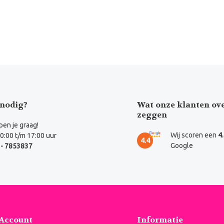
nodig?
Wat onze klanten ov
zeggen
en je graag!
Wij scoren een
4
0:00 t/m 17:00 uur
4.4
Google
- 7853837
 Account
Informatie