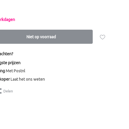
werkdagen
Niet op voorraad
achten?
gste prijzen
ing
Met Postnl
dkoper
Laat het ons weten
Delen