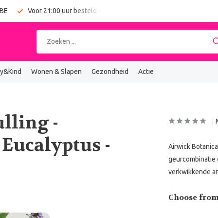
 BE
Voor 21:00 uur besteld = vandaag verzonden
Gratis verz
y&Kind
Wonen & Slapen
Gezondheid
Actie
lling -
 Eucalyptus -
Airwick Botanica
geurcombinatie 
verkwikkende ar
Choose from