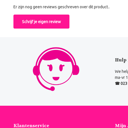
Er zijn nog geen reviews geschreven over dit product..
Schrijf je eigen review
Hulp 
We help
ma-vr 1
☎ 023 
Klantenservice
Mijn