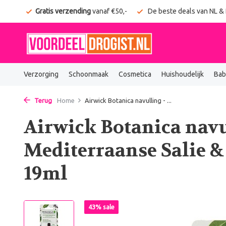
onden
Gratis verzending
vanaf €50,-
De beste deals van NL &
Verzorging
Schoonmaak
Cosmetica
Huishoudelijk
Bab
Terug
Home
Airwick Botanica navulling - ...
Airwick Botanica navu
Mediterraanse Salie &
19ml
43% sale