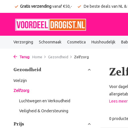
onden
Gratis verzending
vanaf €50,-
De beste deals van NL &
Verzorging
Schoonmaak
Cosmetica
Huishoudelijk
Bab
Terug
Home
Gezondheid
Zelfzorg
Zel
Gezondheid
Welzijn
Voor dagel
Zelfzorg
allergieta
Luchtwegen en Verkoudheid
Lees mee
Veiligheid & Ondersteuning
0 product
Prijs