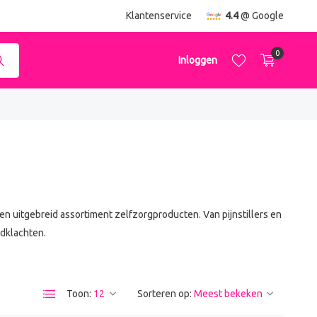
ending
vanaf €50,-
Klantenservice
4.4
@ Google
0
Inloggen
Account aanmaken
Account aanmaken
n uitgebreid assortiment zelfzorgproducten. Van pijnstillers en
dklachten.
Toon:
Sorteren op: