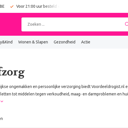
 BE
Voor 21:00 uur besteld = vandaag verzonden
Gratis verz
y&Kind
Wonen & Slapen
Gezondheid
Actie
fzorg
ijkse ongemakken en persoonlijke verzorging biedt Voordeeldrogist.nl ee
bletten tot middelen tegen verkoudheid, maag- en darmproblemen en hui
r
en