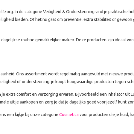
elfzorg. In de categorie Veiligheid & Ondersteuning vind je praktische hu
igheid bieden. Of het nu gaat om preventie, extra stabiliteit of gewoon
 dagelijkse routine gemakkelijker maken. Deze producten zijn ideaal voo
ouwbaarheid. Ons assortiment wordt regelmatig aangevuld met nieuwe produc
 veiligheid of ondersteuning: je koopt hoogwaardige producten tegen sch
un je extra comfort en verzorging ervaren. Bijvoorbeeld een inhalator 
ale uit je aankopen en zorg je dat je dagelijks goed voor jezelf kunt zo
ens een kijkje bij onze categorie
Cosmetica
voor producten die je huid, h