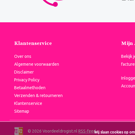
Klantenservice
Mijn
Over ons
Bekijk 
Algemene voorwaarden
facture
Disclaimer
Inlogg
Privacy Policy
Accoun
Betaalmethoden
Verzenden & retourneren
Klantenservice
Sitemap
© 2026 Voordeeldrogist.nl
RSS-feed
Wij slaan cookies op om