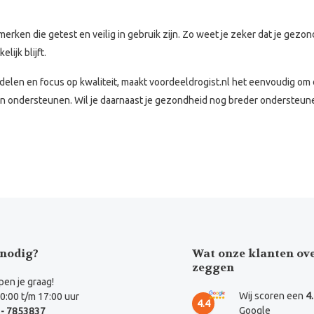
rken die getest en veilig in gebruik zijn. Zo weet je zeker dat je gezo
ijk blijft.
len en focus op kwaliteit, maakt voordeeldrogist.nl het eenvoudig om 
jn ondersteunen. Wil je daarnaast je gezondheid nog breder ondersteun
nodig?
Wat onze klanten ov
zeggen
en je graag!
Wij scoren een
4
0:00 t/m 17:00 uur
4.4
Google
- 7853837