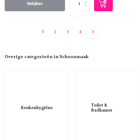
Bekijken
1
2
3
4
Overige categorieën in Schoonmaak
Toilet &
Keukenhygiëne
Badkamer