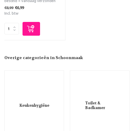
besteld = vandaag verzonden
€8,99
€6,99
Incl. btw
Overige categorieën in Schoonmaak
Toilet &
Keukenhygiëne
Badkamer