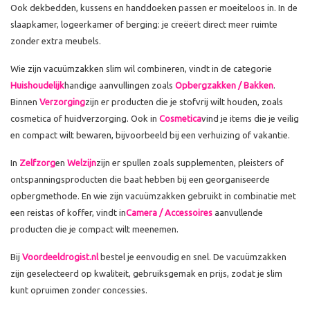
Ook dekbedden, kussens en handdoeken passen er moeiteloos in. In de
slaapkamer, logeerkamer of berging: je creëert direct meer ruimte
zonder extra meubels.
Wie zijn vacuümzakken slim wil combineren, vindt in de categorie
Huishoudelijk
handige aanvullingen zoals
Opbergzakken / Bakken
.
Binnen
Verzorging
zijn er producten die je stofvrij wilt houden, zoals
cosmetica of huidverzorging. Ook in
Cosmetica
vind je items die je veilig
en compact wilt bewaren, bijvoorbeeld bij een verhuizing of vakantie.
In
Zelfzorg
en
Welzijn
zijn er spullen zoals supplementen, pleisters of
ontspanningsproducten die baat hebben bij een georganiseerde
opbergmethode. En wie zijn vacuümzakken gebruikt in combinatie met
een reistas of koffer, vindt in
Camera / Accessoires
aanvullende
producten die je compact wilt meenemen.
Bij
Voordeeldrogist.nl
bestel je eenvoudig en snel. De vacuümzakken
zijn geselecteerd op kwaliteit, gebruiksgemak en prijs, zodat je slim
kunt opruimen zonder concessies.