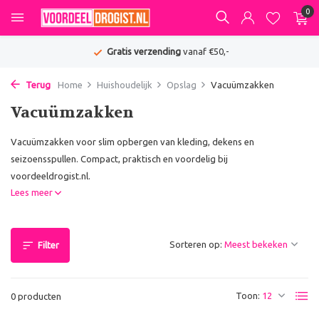
0
Gratis verzending
vanaf €50,-
Terug
Home
Huishoudelijk
Opslag
Vacuümzakken
Vacuümzakken
Vacuümzakken voor slim opbergen van kleding, dekens en
seizoensspullen. Compact, praktisch en voordelig bij
voordeeldrogist.nl.
Lees meer
Sorteren op:
Filter
Toon:
0 producten