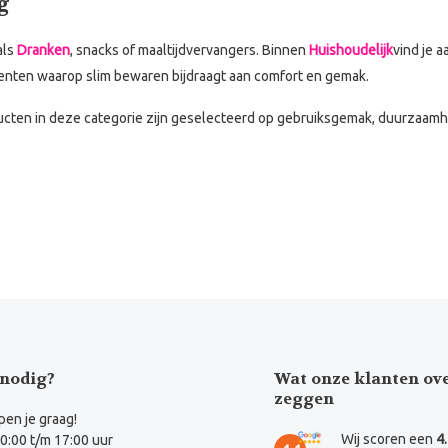
g
als
Dranken
, snacks of maaltijdvervangers. Binnen
Huishoudelijk
vind je 
enten waarop slim bewaren bijdraagt aan comfort en gemak.
ducten in deze categorie zijn geselecteerd op gebruiksgemak, duurzaam
nodig?
Wat onze klanten ov
zeggen
en je graag!
Wij scoren een
4
0:00 t/m 17:00 uur