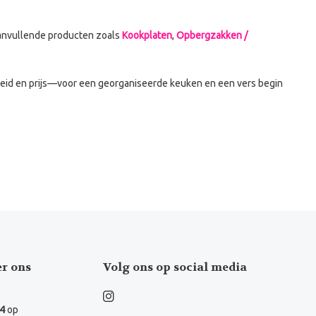
aanvullende producten zoals
Kookplaten
,
Opbergzakken /
heid en prijs—voor een georganiseerde keuken en een vers begin
er ons
Volg ons op social media
.4
op