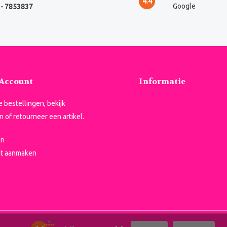
4.4
Google
- 7853837
 Account
Informatie
je bestellingen, bekijk
n of retourneer een artikel.
en
t aanmaken