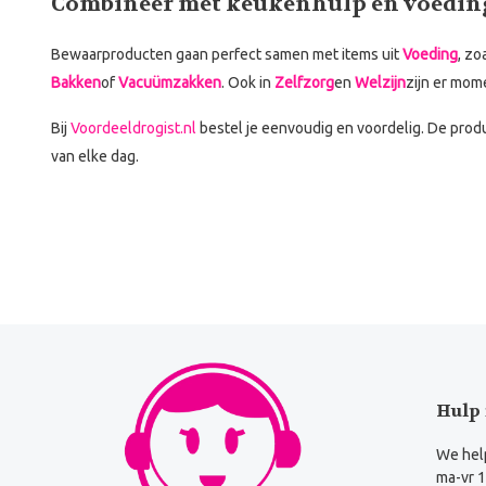
Combineer met keukenhulp en voedin
Bewaarproducten gaan perfect samen met items uit
Voeding
, zo
Bakken
of
Vacuümzakken
. Ook in
Zelfzorg
en
Welzijn
zijn er mom
Bij
Voordeeldrogist.nl
bestel je eenvoudig en voordelig. De pro
van elke dag.
Hulp 
We help
ma-vr 1