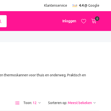
ending
vanaf €50,-
Klantenservice
4.4
@ Google
0
Inloggen
Account aanmaken
Account aanmaken
en thermoskannen voor thuis en onderweg. Praktisch en
Toon:
Sorteren op: