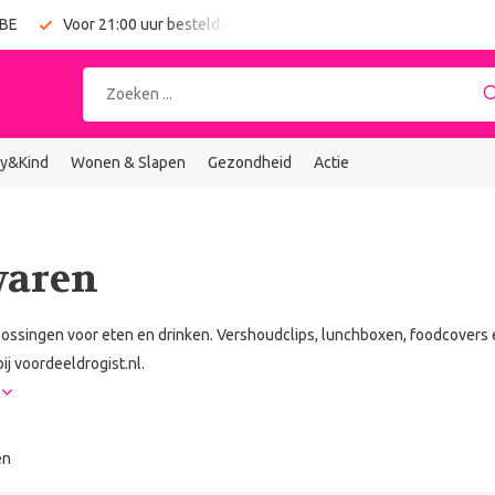
 BE
Voor 21:00 uur besteld = vandaag verzonden
Gratis verz
y&Kind
Wonen & Slapen
Gezondheid
Actie
waren
ssingen voor eten en drinken. Vershoudclips, lunchboxen, foodcovers 
ij voordeeldrogist.nl.
r
en