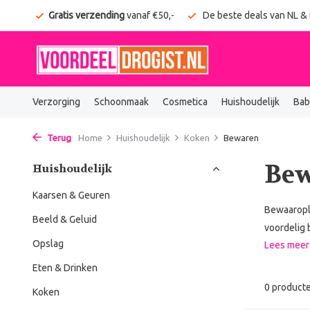
onden
Gratis verzending
vanaf €50,-
De beste deals van NL &
Verzorging
Schoonmaak
Cosmetica
Huishoudelijk
Bab
Terug
Home
Huishoudelijk
Koken
Bewaren
Be
Huishoudelijk
Kaarsen & Geuren
Bewaaroplo
Beeld & Geluid
voordelig b
Opslag
Lees mee
Eten & Drinken
0 product
Koken