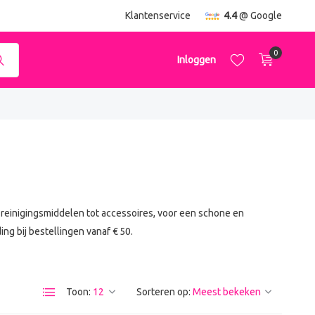
ending
vanaf €50,-
Klantenservice
4.4
@ Google
0
Inloggen
Account aanmaken
Account aanmaken
n reinigingsmiddelen tot accessoires, voor een schone en
ng bij bestellingen vanaf € 50.
Toon:
Sorteren op: