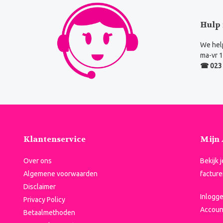
Hulp 
We help
ma-vr 1
☎ 023 
Klantenservice
Mijn
Over ons
Bekijk 
Algemene voorwaarden
facture
Disclaimer
Inlogg
Privacy Policy
Accoun
Betaalmethoden