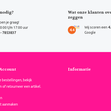
nodig?
Wat onze klanten ov
zeggen
en je graag!
Wij scoren een
4
0:00 t/m 17:00 uur
4.4
Google
- 7853837
 Account
Informatie
je bestellingen, bekijk
n of retourneer een artikel.
en
t aanmaken