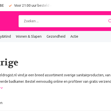
 BE
Voor 21:00 uur besteld = vandaag verzonden
Gratis verz
y&Kind
Wonen & Slapen
Gezondheid
Actie
rige
eldrogist.nl vind je een breed assortiment overige sanitairproducten, va
erde badkamer. Bestel eenvoudig online en profiteer van gratis verzendi
r
en