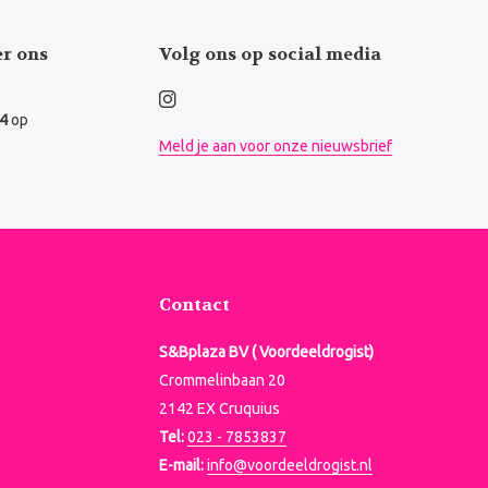
er ons
Volg ons op social media
.4
op
Meld je aan voor onze nieuwsbrief
Contact
S&Bplaza BV ( Voordeeldrogist)
Crommelinbaan 20
2142 EX Cruquius
Tel:
023 - 7853837
E-mail:
info@voordeeldrogist.nl