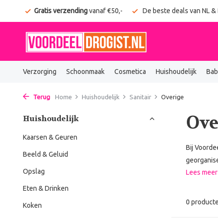
onden
Gratis verzending
vanaf €50,-
De beste deals van NL &
Verzorging
Schoonmaak
Cosmetica
Huishoudelijk
Bab
Terug
Home
Huishoudelijk
Sanitair
Overige
Ove
Huishoudelijk
Kaarsen & Geuren
Bij Voorde
Beeld & Geluid
georganise
Opslag
Lees mee
Eten & Drinken
0 product
Koken