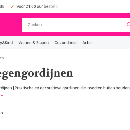
 BE
Voor 21:00 uur besteld = vandaag verzonden
Gratis verz
y&Kind
Wonen & Slapen
Gezondheid
Actie
nen
egengordijnen
dijnen | Praktische en decoratieve gordijnen die insecten buiten houden 
r
en