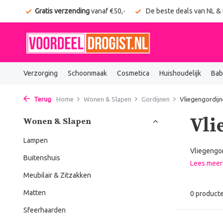
onden
Gratis verzending
vanaf €50,-
De beste deals van NL &
Verzorging
Schoonmaak
Cosmetica
Huishoudelijk
Bab
Terug
Home
Wonen & Slapen
Gordijnen
Vliegengordij
Vli
Wonen & Slapen
Lampen
Vliegengor
Buitenshuis
Lees mee
Meubilair & Zitzakken
Matten
0 product
Sfeerhaarden