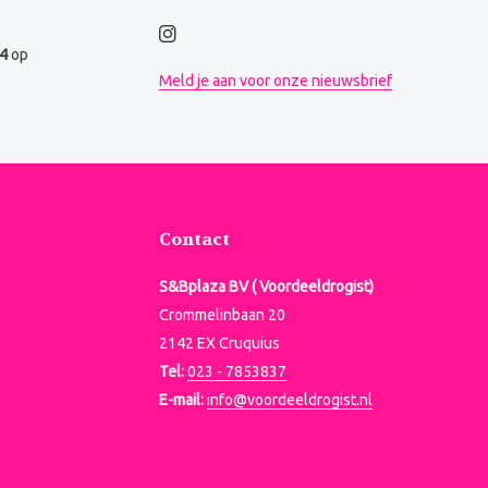
.4
op
Meld je aan voor onze nieuwsbrief
Contact
S&Bplaza BV ( Voordeeldrogist)
Crommelinbaan 20
2142 EX Cruquius
Tel:
023 - 7853837
E-mail:
info@voordeeldrogist.nl