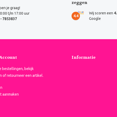
zeggen
en je graag!
Wij scoren een
4
0:00 t/m 17:00 uur
4.4
Google
- 7853837
 Account
Informatie
je bestellingen, bekijk
n of retourneer een artikel.
en
t aanmaken