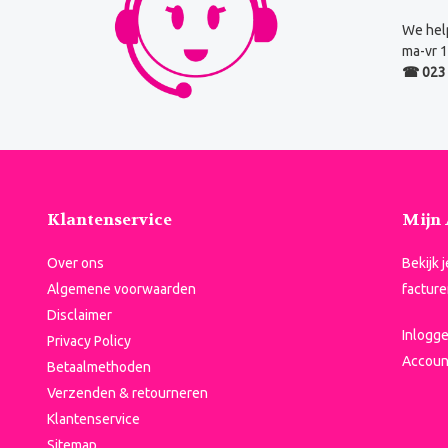
We help
ma-vr 1
☎ 023 
Klantenservice
Mijn
Over ons
Bekijk 
Algemene voorwaarden
facture
Disclaimer
Inlogg
Privacy Policy
Accoun
Betaalmethoden
Verzenden & retourneren
Klantenservice
Sitemap