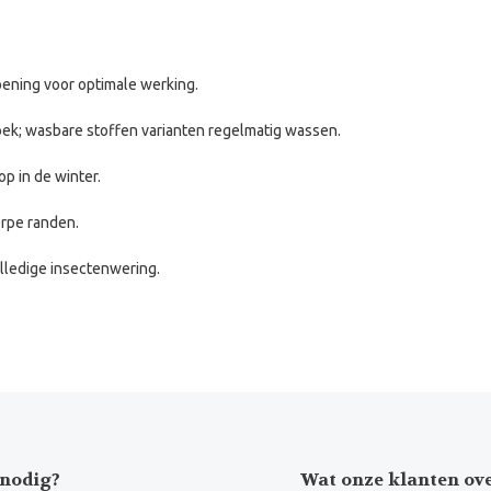
pening voor optimale werking.
doek; wasbare stoffen varianten regelmatig wassen.
op in de winter.
erpe randen.
lledige insectenwering.
nodig?
Wat onze klanten ov