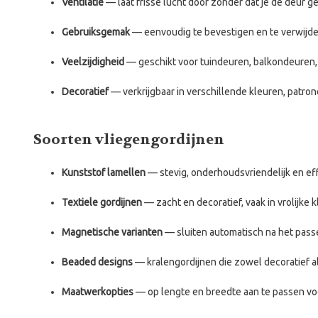
Ventilatie
— laat frisse lucht door zonder dat je de deur g
Gebruiksgemak
— eenvoudig te bevestigen en te verwijde
Veelzijdigheid
— geschikt voor tuindeuren, balkondeuren,
Decoratief
— verkrijgbaar in verschillende kleuren, patron
Soorten vliegengordijnen
Kunststof lamellen
— stevig, onderhoudsvriendelijk en eff
Textiele gordijnen
— zacht en decoratief, vaak in vrolijke k
Magnetische varianten
— sluiten automatisch na het passer
Beaded designs
— kralengordijnen die zowel decoratief al
Maatwerkopties
— op lengte en breedte aan te passen vo