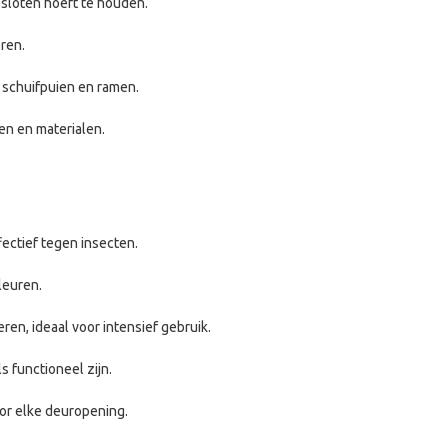
esloten hoeft te houden.
ren.
 schuifpuien en ramen.
en en materialen.
ectief tegen insecten.
leuren.
en, ideaal voor intensief gebruik.
s functioneel zijn.
or elke deuropening.