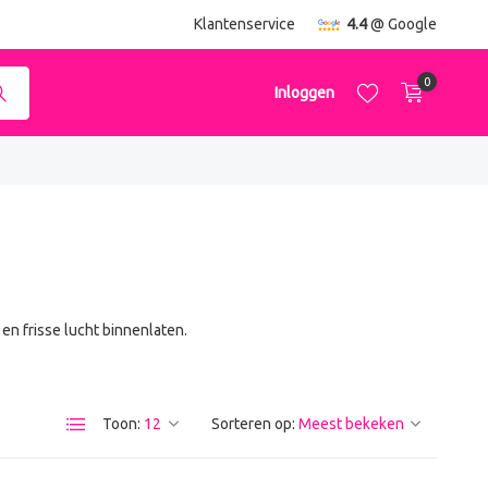
ending
vanaf €50,-
Klantenservice
4.4
@ Google
0
Inloggen
Account aanmaken
Account aanmaken
en frisse lucht binnenlaten.
Toon:
Sorteren op: