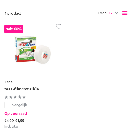
Toon:
1 product
sale 60%
Tesa
tesa-film invisible
Vergelijk
Op voorraad
€4,99
€1,99
Incl. btw