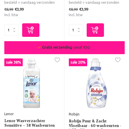
besteld = vandaag verzonden
besteld = vandaag verzonden
€8,99
€8,99
€3,99
€3,99
Incl. btw
Incl. btw
Gratis verzending
vanaf €50,-
sale 38%
sale 20%
Lenor
Robijn
Lenor Wasverzachter
Robijn Puur & Zacht
Sensitive – 38 Wasbeurten
Vloeibaar - 60 wasbeurten -