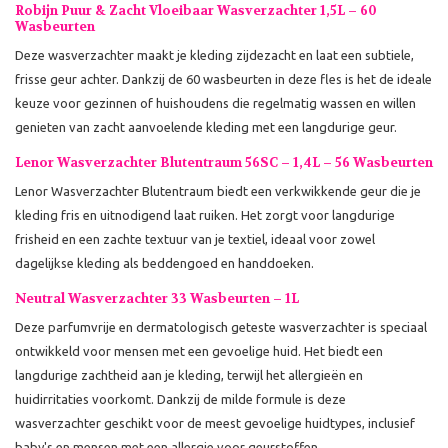
Robijn Puur & Zacht Vloeibaar Wasverzachter 1,5L – 60
Wasbeurten
Deze wasverzachter maakt je kleding zijdezacht en laat een subtiele,
frisse geur achter. Dankzij de 60 wasbeurten in deze fles is het de ideale
keuze voor gezinnen of huishoudens die regelmatig wassen en willen
genieten van zacht aanvoelende kleding met een langdurige geur.
Lenor Wasverzachter Blutentraum 56SC – 1,4L – 56 Wasbeurten
Lenor Wasverzachter Blutentraum biedt een verkwikkende geur die je
kleding fris en uitnodigend laat ruiken. Het zorgt voor langdurige
frisheid en een zachte textuur van je textiel, ideaal voor zowel
dagelijkse kleding als beddengoed en handdoeken.
Neutral Wasverzachter 33 Wasbeurten – 1L
Deze parfumvrije en dermatologisch geteste wasverzachter is speciaal
ontwikkeld voor mensen met een gevoelige huid. Het biedt een
langdurige zachtheid aan je kleding, terwijl het allergieën en
huidirritaties voorkomt. Dankzij de milde formule is deze
wasverzachter geschikt voor de meest gevoelige huidtypes, inclusief
baby's en mensen met een allergie voor geurstoffen.