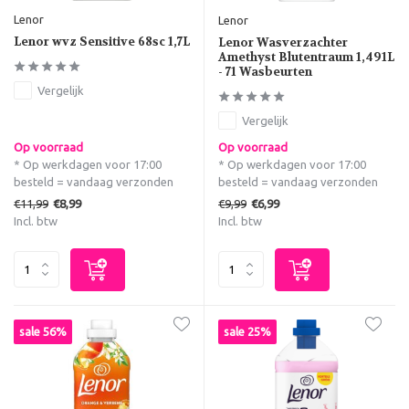
Lenor
Lenor
Lenor wvz Sensitive 68sc 1,7L
Lenor Wasverzachter
Amethyst Blutentraum 1,491L
- 71 Wasbeurten
Vergelijk
Vergelijk
Op voorraad
Op voorraad
* Op werkdagen voor 17:00
* Op werkdagen voor 17:00
besteld = vandaag verzonden
besteld = vandaag verzonden
€11,99
€9,99
€8,99
€6,99
Incl. btw
Incl. btw
sale 56%
sale 25%