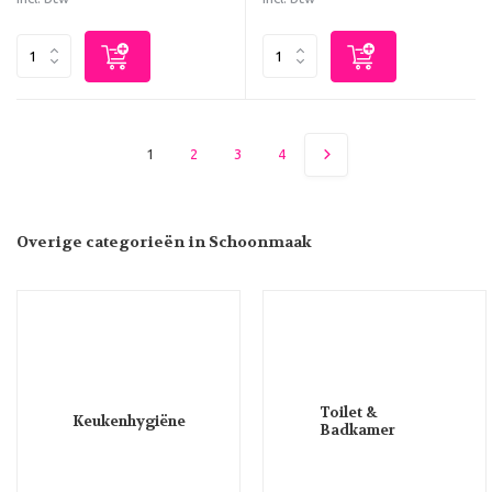
1
2
3
4
Overige categorieën in Schoonmaak
Toilet &
Keukenhygiëne
Badkamer