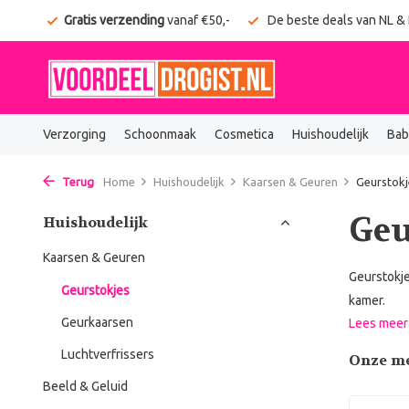
onden
Gratis verzending
vanaf €50,-
De beste deals van NL &
Verzorging
Schoonmaak
Cosmetica
Huishoudelijk
Bab
Terug
Home
Huishoudelijk
Kaarsen & Geuren
Geurstokj
Geu
Huishoudelijk
Kaarsen & Geuren
Geurstokje
Geurstokjes
kamer.
Geurkaarsen
Lees mee
Luchtverfrissers
Onze m
Beeld & Geluid