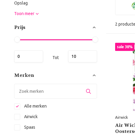
Opslag
Toon meer
2 product
Prijs
sale 38%
Tot
Merken
Alle merken
Airwick
Airwick
Air Wic
Spaas
Oosters