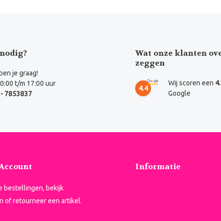
nodig?
Wat onze klanten ov
zeggen
en je graag!
Wij scoren een
4
0:00 t/m 17:00 uur
4.4
Google
- 7853837
 Account
Informatie
je bestellingen, bekijk
n of retourneer een artikel.