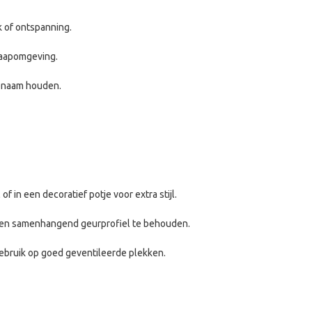
k of ontspanning.
laapomgeving.
genaam houden.
f in een decoratief potje voor extra stijl.
 een samenhangend geurprofiel te behouden.
gebruik op goed geventileerde plekken.