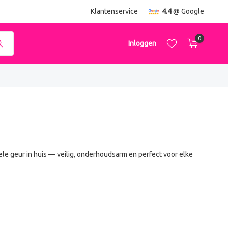
ending
vanaf €50,-
Klantenservice
4.4
@ Google
0
Inloggen
Account aanmaken
Account aanmaken
iele geur in huis — veilig, onderhoudsarm en perfect voor elke