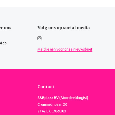
er ons
Volg ons op social media
.4
op
Meld je aan voor onze nieuwsbrief
Contact
S&Bplaza BV ( Voordeeldrogist)
Crommelinbaan 20
2142 EX Cruquius