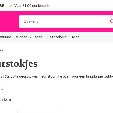
 BE
Voor 21:00 uur besteld = vandaag verzonden
Gratis verz
y&Kind
Wonen & Slapen
Gezondheid
Actie
es
rstokjes
s | Stijlvolle geurstokjes met natuurlijke oliën voor een langdurige, subt
r
erken