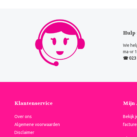
Hulp 
We help
ma-vr 1
☎ 023 
Klantenservice
Mijn
Over ons
Bekijk 
Algemene voorwaarden
facture
Disclaimer