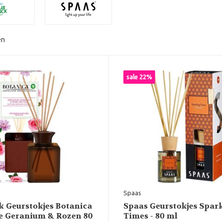
en
sale 22%
Spaas
k Geurstokjes Botanica
Spaas Geurstokjes Spar
e Geranium & Rozen 80
Times - 80 ml