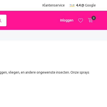
ending
vanaf €50,-
Klantenservice
4.4
@ Google
0
Inloggen
Account aanmaken
Account aanmaken
muggen, vliegen, en andere ongewenste insecten. Onze sprays