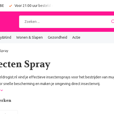
 BE
Voor 21:00 uur besteld = vandaag verzonden
Gratis verz
y&Kind
Wonen & Slapen
Gezondheid
Actie
 Spray
ecten Spray
eldrogist.nl vind je effectieve insectensprays voor het bestrijden van 
r snelle bescherming en maken je omgeving direct insectenvrij.
r
erken