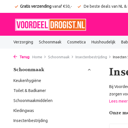
onden
Gratis verzending
vanaf €50,-
De beste deals van NL &
Verzorging
Schoonmaak
Cosmetica
Huishoudelijk
Bab
Terug
Home
Schoonmaak
Insectenbestrijding
Insecten
Ins
Schoonmaak
Keukenhygiëne
Bij Voorde
Toilet & Badkamer
zorgen voo
Schoonmaakmiddelen
Lees mee
Kledingwas
Onze m
Insectenbestrijding