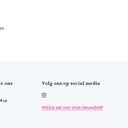
en.
er ons
Volg ons op social media
.4
op
Meld je aan voor onze nieuwsbrief