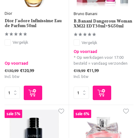
Dior
Bruno Banani
Dior J'adore Infinissime Eau
B.Banani Dangerous Woman
de Parfum 50ml
XM22 EDT30ml+SG50ml
Vergelijk
Vergelijk
Op voorraad
* Op werkdagen voor 17:00
Op voorraad
besteld = vandaag verzonden
€130,99
€19,99
€120,99
€11,99
Incl. btw
Incl. btw
sale 5%
sale 6%