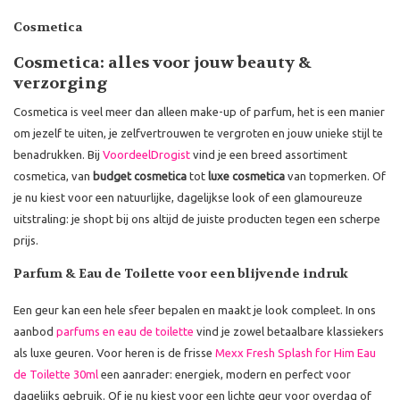
Cosmetica
Cosmetica: alles voor jouw beauty &
verzorging
Cosmetica is veel meer dan alleen make-up of parfum, het is een manier
om jezelf te uiten, je zelfvertrouwen te vergroten en jouw unieke stijl te
benadrukken. Bij
VoordeelDrogist
vind je een breed assortiment
cosmetica, van
budget cosmetica
tot
luxe cosmetica
van topmerken. Of
je nu kiest voor een natuurlijke, dagelijkse look of een glamoureuze
uitstraling: je shopt bij ons altijd de juiste producten tegen een scherpe
prijs.
Parfum & Eau de Toilette voor een blijvende indruk
Een geur kan een hele sfeer bepalen en maakt je look compleet. In ons
aanbod
parfums en eau de toilette
vind je zowel betaalbare klassiekers
als luxe geuren. Voor heren is de frisse
Mexx Fresh Splash for Him Eau
de Toilette 30ml
een aanrader: energiek, modern en perfect voor
dagelijks gebruik. Of je nu kiest voor een lichte geur voor overdag of