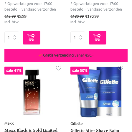
* Op werkdagen voor 17:00
* Op werkdagen voor 17:00
besteld = vandaag verzonden
besteld = vandaag verzonden
€15,99
€180,99
€9,99
€170,99
Incl. btw
Incl. btw
De beste deals van NL & BE
sale 41%
sale 50%
Mexx
Gillette
Mexx Black & Gold Limited
Gillette After Shave Balm