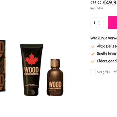
€49,9
€55,99
Incl. btw
Wat kun je verw
Altijd
De laa
Snelle lever
Elders goe
Vergelijk