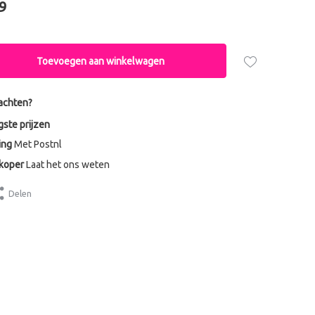
9
Toevoegen aan winkelwagen
achten?
gste prijzen
ing
Met Postnl
dkoper
Laat het ons weten
Delen