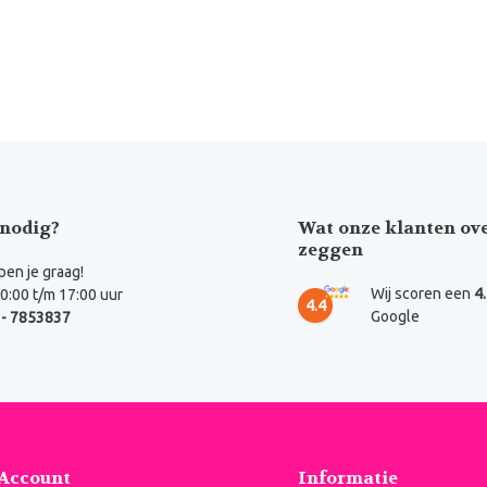
nodig?
Wat onze klanten ov
zeggen
en je graag!
Wij scoren een
4
0:00 t/m 17:00 uur
4.4
Google
- 7853837
 Account
Informatie