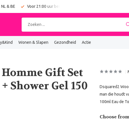
 NL & BE
Voor 21:00 uur besteld = vandaag verzonden
y&Kind
Wonen & Slapen
Gezondheid
Actie
 Homme Gift Set
 + Shower Gel 150
Dsquared2 Wood 
man die houdt va
100ml Eau de To
Choose from