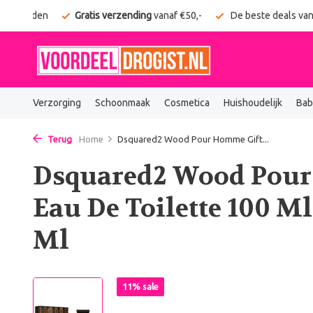
g verzonden
Gratis verzending
vanaf €50,-
De beste deals van
Verzorging
Schoonmaak
Cosmetica
Huishoudelijk
Bab
Terug
Home
Dsquared2 Wood Pour Homme Gift...
Dsquared2 Wood Pour
Eau De Toilette 100 Ml
Ml
11% sale