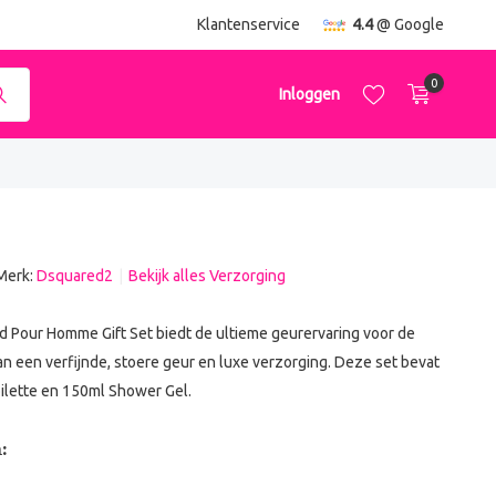
Klantenservice
4.4
@ Google
0
Inloggen
Merk:
Dsquared2
Bekijk alles Verzorging
Account aanmaken
Account aanmaken
Pour Homme Gift Set biedt de ultieme geurervaring voor de
n een verfijnde, stoere geur en luxe verzorging. Deze set bevat
ilette en 150ml Shower Gel.
: