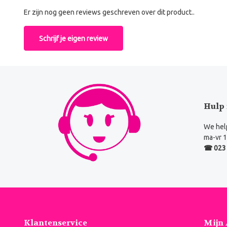
Er zijn nog geen reviews geschreven over dit product..
Schrijf je eigen review
Hulp 
We help
ma-vr 1
☎ 023 
Klantenservice
Mijn