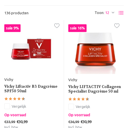
Toon:
136 producten
sale 9%
sale 16%
Vichy
Vichy
Vichy Liftactiv B3 Dagcrème
Vichy LIFTACTIV Collageen
SPF50 50ml
Specialist Dagcrème 50 ml
Vergelijk
Vergelijk
Op voorraad
Op voorraad
€33,99
€36,99
€30,99
€30,99
Incl. btw
Incl. btw