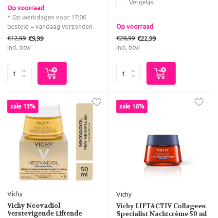
Vergelijk
Op voorraad
* Op werkdagen voor 17:00
besteld = vandaag verzonden
Op voorraad
€12,99
€28,99
€9,99
€22,99
Incl. btw
Incl. btw
sale 13%
sale 16%
Vichy
Vichy
Vichy Neovadiol
Vichy LIFTACTIV Collageen
Verstevigende Liftende
Specialist Nachtcrème 50 ml