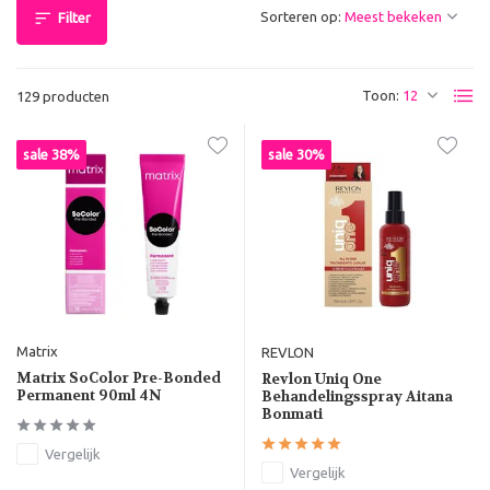
Sorteren op:
Filter
Toon:
129 producten
sale 38%
sale 30%
Matrix
REVLON
Matrix SoColor Pre-Bonded
Revlon Uniq One ​​
Permanent 90ml 4N
Behandelingsspray Aitana
Bonmati
Vergelijk
Vergelijk