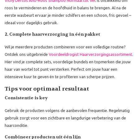
Vichy Dercos Anti-Roos Shampoo Normaal tot Vet
is ontwikkeld om
roos te verminderen en de hoofdhuid in balans te brengen. Al na de
eerste wasbeurt ervaar je minder schilfers en een schoon, fris gevoel –
ideaal voor dagelijks gebruik.
2. Complete haarverzorging in één pakket
Wil je meerdere producten combineren voor een volledige routine?
Ontdek ons uitgebreide
Voordeeldrogist Haarverzorgingsassortiment
.
Hier vind je complete sets, voordelige bundels en topmerken die jouw
haar van wortel tot punt versterken. Perfect om jouw haar een
intensieve kuur te geven én te profiteren van scherpe prijzen.
Tips voor optimaal resultaat
Consistentie is key
Gebruik de producten volgens de aanbevolen frequentie. Regelmatig
gebruik zorgt voor een zichtbare en langdurige verbetering van de
haarconditie.
Combineer producten uit één lijn