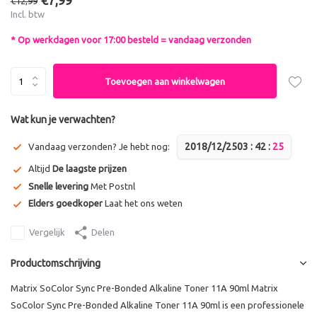
€7,99
€12,99
Incl. btw
* Op werkdagen voor 17:00 besteld = vandaag verzonden
Toevoegen aan winkelwagen
Wat kun je verwachten?
2018/12/25
0
3
:
4
2
:
2
5
Vandaag verzonden? Je hebt nog:
Altijd
De laagste prijzen
Snelle levering
Met Postnl
Elders goedkoper
Laat het ons weten
Vergelijk
Delen
Productomschrijving
Matrix SoColor Sync Pre-Bonded Alkaline Toner 11A 90ml Matrix
SoColor Sync Pre-Bonded Alkaline Toner 11A 90ml is een professionele