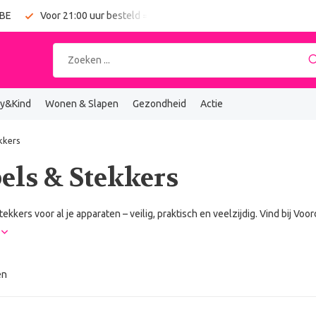
 BE
Voor 21:00 uur besteld = vandaag verzonden
Gratis verz
y&Kind
Wonen & Slapen
Gezondheid
Actie
kkers
els & Stekkers
tekkers voor al je apparaten – veilig, praktisch en veelzijdig. Vind bij Vo
r
en