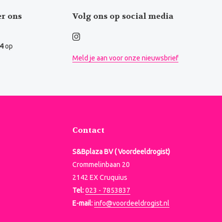
er ons
Volg ons op social media
.4
op
Meld je aan voor onze nieuwsbrief
Contact
S&Bplaza BV ( Voordeeldrogist)
Crommelinbaan 20
2142 EX Cruquius
Tel:
023 - 7853837
E-mail:
info@voordeeldrogist.nl