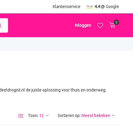
ending
vanaf €50,-
Klantenservice
4.4
@ Google
0
Inloggen
Account aanmaken
Account aanmaken
ordeeldrogist.nl de juiste oplossing voor thuis en onderweg.
Toon:
Sorteren op: