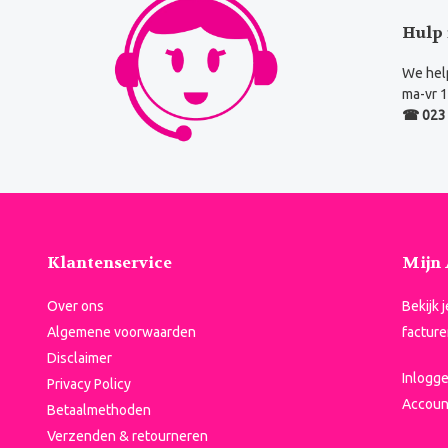
Hulp 
We help
ma-vr 1
☎ 023 
Klantenservice
Mijn
Over ons
Bekijk 
Algemene voorwaarden
facture
Disclaimer
Inlogg
Privacy Policy
Accoun
Betaalmethoden
Verzenden & retourneren