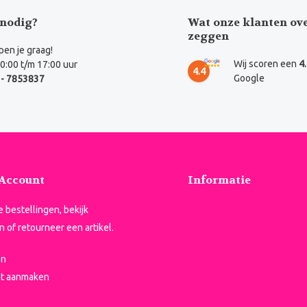
nodig?
Wat onze klanten ov
zeggen
en je graag!
Wij scoren een
4
0:00 t/m 17:00 uur
4.4
Google
- 7853837
 Account
Informatie
je bestellingen, bekijk
n of retourneer een artikel.
en
t aanmaken