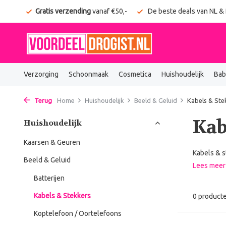
onden
Gratis verzending
vanaf €50,-
De beste deals van NL &
Verzorging
Schoonmaak
Cosmetica
Huishoudelijk
Bab
Terug
Home
Huishoudelijk
Beeld & Geluid
Kabels & Ste
Kab
Huishoudelijk
Kaarsen & Geuren
Kabels & s
Beeld & Geluid
Lees mee
Batterijen
Kabels & Stekkers
0 product
Koptelefoon / Oortelefoons