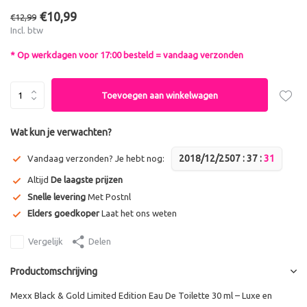
€10,99
€12,99
Incl. btw
* Op werkdagen voor 17:00 besteld = vandaag verzonden
Toevoegen aan winkelwagen
Wat kun je verwachten?
2018/12/25
0
7
:
3
7
:
3
1
Vandaag verzonden? Je hebt nog:
Altijd
De laagste prijzen
Snelle levering
Met Postnl
Elders goedkoper
Laat het ons weten
Vergelijk
Delen
Productomschrijving
Mexx Black & Gold Limited Edition Eau De Toilette 30 ml – Luxe en