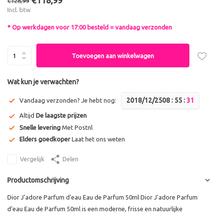
€118,99
€128,99
Incl. btw
* Op werkdagen voor 17:00 besteld = vandaag verzonden
Toevoegen aan winkelwagen
Wat kun je verwachten?
2018/12/25
0
8
:
5
5
:
3
1
Vandaag verzonden? Je hebt nog:
Altijd
De laagste prijzen
Snelle levering
Met Postnl
Elders goedkoper
Laat het ons weten
Vergelijk
Delen
Productomschrijving
Dior J'adore Parfum d'eau Eau de Parfum 50ml Dior J'adore Parfum
d'eau Eau de Parfum 50ml is een moderne, frisse en natuurlijke