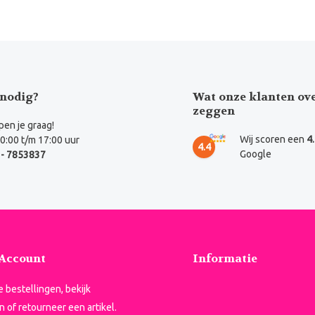
nodig?
Wat onze klanten ov
zeggen
en je graag!
Wij scoren een
4
0:00 t/m 17:00 uur
4.4
Google
- 7853837
 Account
Informatie
je bestellingen, bekijk
n of retourneer een artikel.