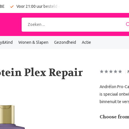
 BE
Voor 21:00 uur besteld = vandaag verzonden
Gratis verz
y&Kind
Wonen & Slapen
Gezondheid
Actie
tein Plex Repair
Andrélon Pro-Car
is speciaal ontw
binnenuit te ver
Choose from