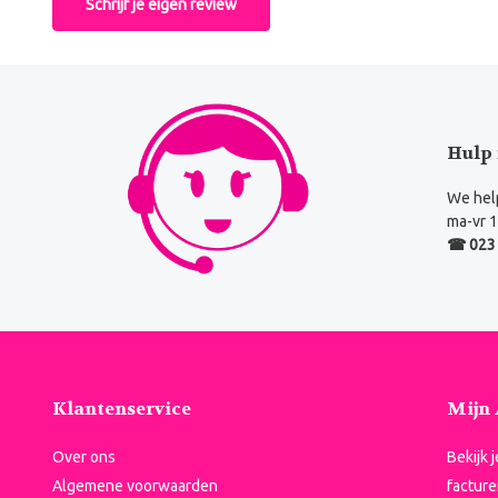
Schrijf je eigen review
Hulp 
We help
ma-vr 1
☎ 023 
Klantenservice
Mijn
Over ons
Bekijk 
Algemene voorwaarden
facture