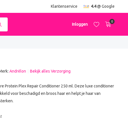
ending
vanaf €50,-
Klantenservice
4.4
@ Google
0
Inloggen
Merk:
Andrélon
Bekijk alles Verzorging
Account aanmaken
Account aanmaken
e Protein Plex Repair Conditioner 250 ml. Deze luxe conditioner
ikkeld voor beschadigd en broos haar en helpt je haar van
sterken.
: