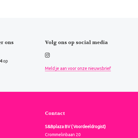
er ons
Volg ons op social media
.4
op
Meld je aan voor onze nieuwsbrief
Contact
S&Bplaza BV ( Voordeeldrogist)
Crommelinbaan 20