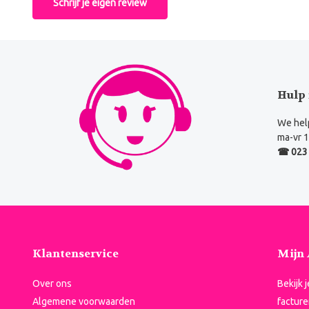
Schrijf je eigen review
Hulp 
We help
ma-vr 1
☎ 023 
Klantenservice
Mijn
Over ons
Bekijk 
Algemene voorwaarden
facture