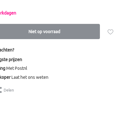
werkdagen
Niet op voorraad
achten?
gste prijzen
ing
Met Postnl
dkoper
Laat het ons weten
Delen