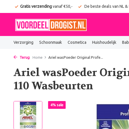
onden
Gratis verzending
vanaf €50,-
De beste deals van NL &
Verzorging
Schoonmaak
Cosmetica
Huishoudelijk
Bab
Terug
Home
Ariel wasPoeder Original Profe...
Ariel wasPoeder Origin
110 Wasbeurten
4% sale