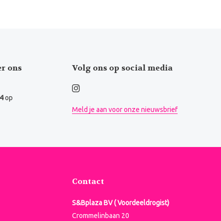
er ons
Volg ons op social media
.4
op
Meld je aan voor onze nieuwsbrief
Contact
S&Bplaza BV ( Voordeeldrogist)
Crommelinbaan 20