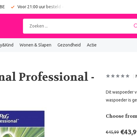
 BE
Voor 21:00 uur besteld = vandaag verzonden
Gratis verz
y&Kind
Wonen & Slapen
Gezondheid
Actie
al Professional -
Dit waspoeder v
waspoeder is gem
Choose from
€43,9
€45,99