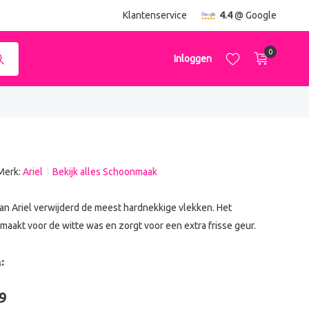
ending
vanaf €50,-
Klantenservice
4.4
@ Google
0
Inloggen
Merk:
Ariel
Bekijk alles Schoonmaak
Account aanmaken
Account aanmaken
an Ariel verwijderd de meest hardnekkige vlekken. Het
aakt voor de witte was en zorgt voor een extra frisse geur.
:
9