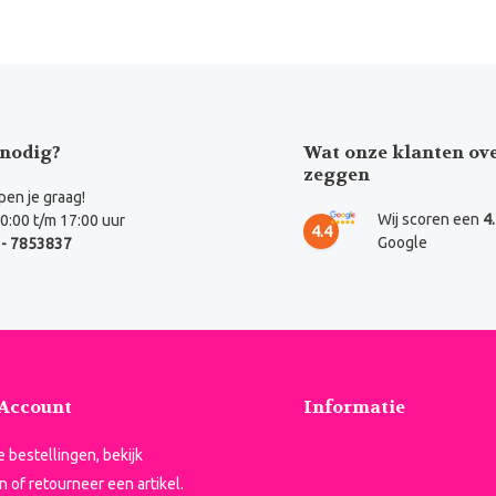
nodig?
Wat onze klanten ov
zeggen
en je graag!
Wij scoren een
4
0:00 t/m 17:00 uur
4.4
Google
- 7853837
 Account
Informatie
je bestellingen, bekijk
n of retourneer een artikel.