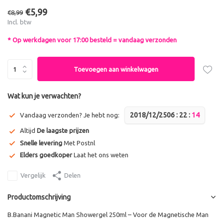
€5,99
€8,99
Incl. btw
* Op werkdagen voor 17:00 besteld = vandaag verzonden
Toevoegen aan winkelwagen
Wat kun je verwachten?
2018/12/25
0
6
:
2
2
:
1
4
Vandaag verzonden? Je hebt nog:
Altijd
De laagste prijzen
Snelle levering
Met Postnl
Elders goedkoper
Laat het ons weten
Vergelijk
Delen
Productomschrijving
B.Banani Magnetic Man Showergel 250ml – Voor de Magnetische Man