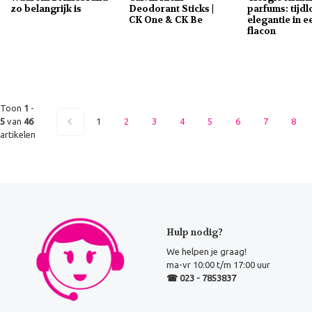
zo belangrijk is
Deodorant Sticks |
parfums: tijd
CK One & CK Be
elegantie in e
flacon
Toon
1
-
5
van
46
1
2
3
4
5
6
7
8
artikelen
Hulp nodig?
We helpen je graag!
ma-vr 10:00 t/m 17:00 uur
☎ 023 - 7853837