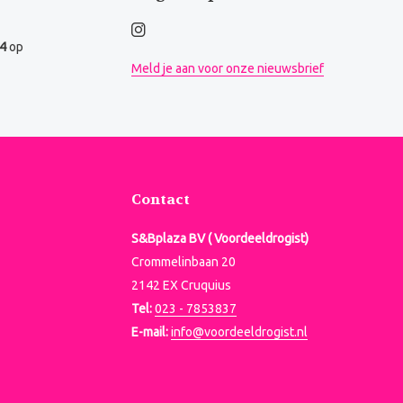
.4
op
Meld je aan voor onze nieuwsbrief
Contact
S&Bplaza BV ( Voordeeldrogist)
Crommelinbaan 20
2142 EX Cruquius
Tel:
023 - 7853837
E-mail:
info@voordeeldrogist.nl