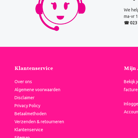
We help
ma-vr 1
☎ 023 
Klantenservice
Mijn
Over ons
Bekijk 
Algemene voorwaarden
facture
Disclaimer
Inlogg
Privacy Policy
Accoun
Betaalmethoden
Verzenden & retourneren
Klantenservice
Sitemap