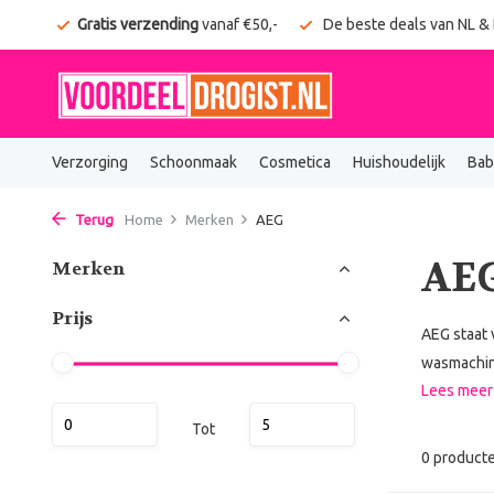
onden
Gratis verzending
vanaf €50,-
De beste deals van NL &
Verzorging
Schoonmaak
Cosmetica
Huishoudelijk
Bab
Terug
Home
Merken
AEG
AE
Merken
Prijs
AEG staat 
wasmachine
Lees mee
Tot
0 product