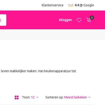
ending
vanaf €50,-
Klantenservice
4.4
@ Google
0
Inloggen
Account aanmaken
Account aanmaken
s leven makkelijker maken. Van keukenapparatuur tot
Toon:
Sorteren op: