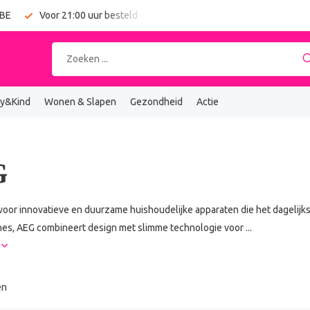
 BE
Voor 21:00 uur besteld = vandaag verzonden
Gratis verz
y&Kind
Wonen & Slapen
Gezondheid
Actie
G
voor innovatieve en duurzame huishoudelijke apparaten die het dagelijk
s, AEG combineert design met slimme technologie voor ...
r
en