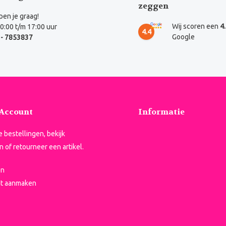
zeggen
en je graag!
Wij scoren een
4
0:00 t/m 17:00 uur
4.4
Google
- 7853837
 Account
Informatie
je bestellingen, bekijk
n of retourneer een artikel.
en
t aanmaken