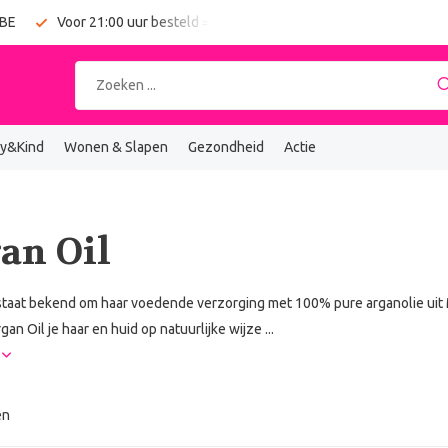
 BE
Voor 21:00 uur besteld = vandaag verzonden
Gratis verz
y&Kind
Wonen & Slapen
Gezondheid
Actie
an Oil
staat bekend om haar voedende verzorging met 100% pure arganolie uit Ma
gan Oil je haar en huid op natuurlijke wijze ...
r
en