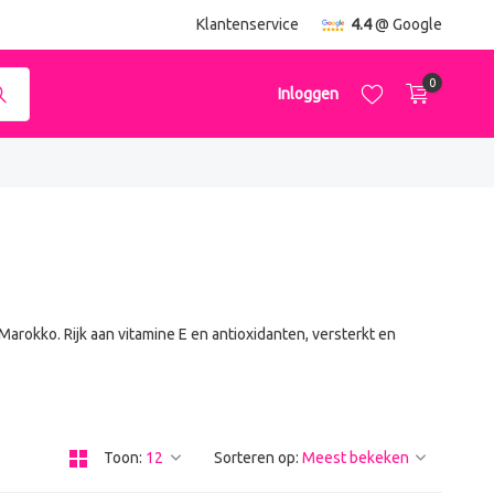
ending
vanaf €50,-
Klantenservice
4.4
@ Google
0
Inloggen
Account aanmaken
Account aanmaken
rokko. Rijk aan vitamine E en antioxidanten, versterkt en
Toon:
Sorteren op: