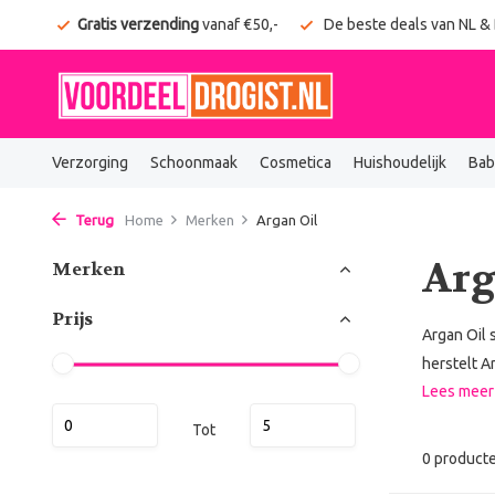
onden
Gratis verzending
vanaf €50,-
De beste deals van NL &
Verzorging
Schoonmaak
Cosmetica
Huishoudelijk
Bab
Terug
Home
Merken
Argan Oil
Arg
Merken
Prijs
Argan Oil 
herstelt Ar
Lees mee
Tot
0 product