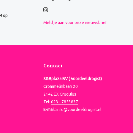
.4
op
Meld je aan voor onze nieuwsbrief
Contact
S&Bplaza BV ( Voordeeldrogist)
Crommelinbaan 20
2142 EX Cruquius
Tel:
023 - 7853837
E-mail:
info@voordeeldrogist.nl