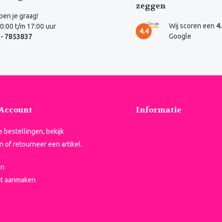
zeggen
en je graag!
Wij scoren een
4
0:00 t/m 17:00 uur
4.4
Google
- 7853837
 Account
Informatie
je bestellingen, bekijk
n of retourneer een artikel.
en
t aanmaken