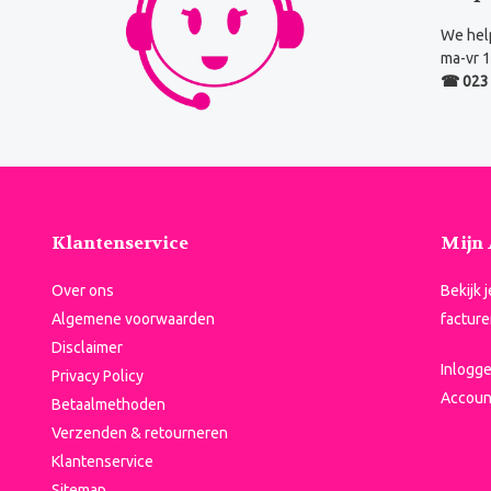
We help
ma-vr 1
☎ 023 
Klantenservice
Mijn
Over ons
Bekijk 
Algemene voorwaarden
facture
Disclaimer
Inlogg
Privacy Policy
Accoun
Betaalmethoden
Verzenden & retourneren
Klantenservice
Sitemap