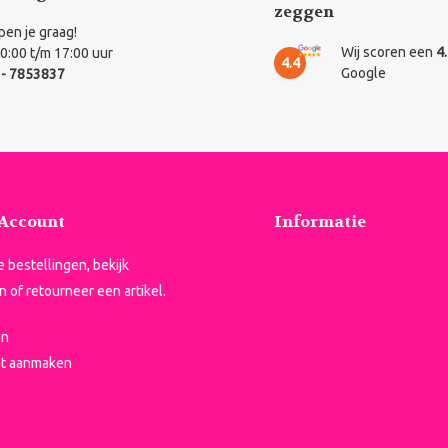
zeggen
en je graag!
Wij scoren een
4
0:00 t/m 17:00 uur
4.4
Google
- 7853837
 Account
Informatie
je bestellingen, bekijk
n of retourneer een artikel.
en
t aanmaken