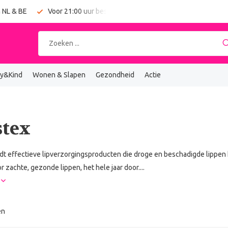
 NL & BE
Voor 21:00 uur besteld = vandaag verzonden
y&Kind
Wonen & Slapen
Gezondheid
Actie
stex
edt effectieve lipverzorgingsproducten die droge en beschadigde lippe
r zachte, gezonde lippen, het hele jaar door....
r
en