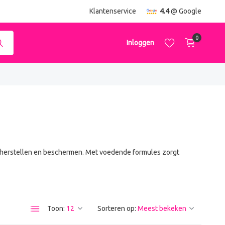
Klantenservice
4.4
@ Google
0
Inloggen
Account aanmaken
Account aanmaken
n herstellen en beschermen. Met voedende formules zorgt
Toon:
Sorteren op: