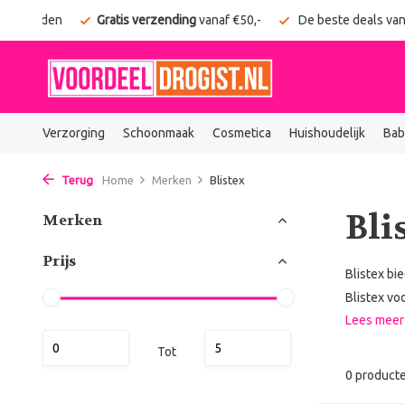
g verzonden
Gratis verzending
vanaf €50,-
De beste deals van
Verzorging
Schoonmaak
Cosmetica
Huishoudelijk
Bab
Terug
Home
Merken
Blistex
Bli
Merken
Prijs
Blistex bi
Blistex voo
Lees mee
Tot
0 product