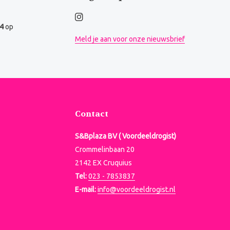
.4
op
Meld je aan voor onze nieuwsbrief
Contact
S&Bplaza BV ( Voordeeldrogist)
Crommelinbaan 20
2142 EX Cruquius
Tel:
023 - 7853837
E-mail:
info@voordeeldrogist.nl