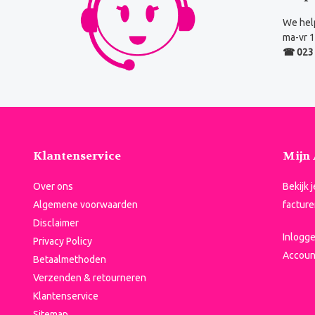
We help
ma-vr 1
☎ 023 
Klantenservice
Mijn
Over ons
Bekijk 
Algemene voorwaarden
facture
Disclaimer
Inlogg
Privacy Policy
Accoun
Betaalmethoden
Verzenden & retourneren
Klantenservice
Sitemap