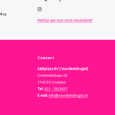
.4
op
Meld je aan voor onze nieuwsbrief
Contact
S&Bplaza BV ( Voordeeldrogist)
Crommelinbaan 20
2142 EX Cruquius
Tel:
023 - 7853837
E-mail:
info@voordeeldrogist.nl