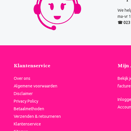
We help
ma-vr 1
☎ 023 
Klantenservice
Mijn
Over ons
Bekijk 
Algemene voorwaarden
facture
Disclaimer
Inlogg
Privacy Policy
Accoun
Betaalmethoden
Verzenden & retourneren
Klantenservice