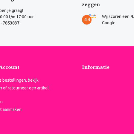
zeggen
en je graag!
Wij scoren een
4
0:00 t/m 17:00 uur
4.4
Google
- 7853837
 Account
Informatie
je bestellingen, bekijk
n of retourneer een artikel.
en
t aanmaken