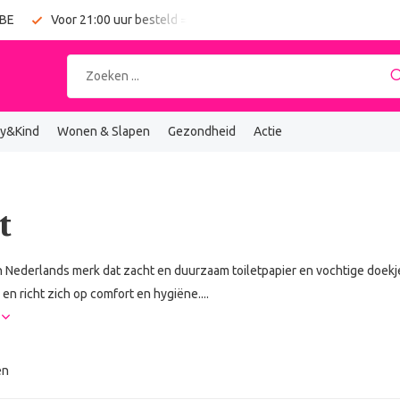
 BE
Voor 21:00 uur besteld = vandaag verzonden
Gratis verz
y&Kind
Wonen & Slapen
Gezondheid
Actie
t
n Nederlands merk dat zacht en duurzaam toiletpapier en vochtige doekje
en richt zich op comfort en hygiëne....
r
en