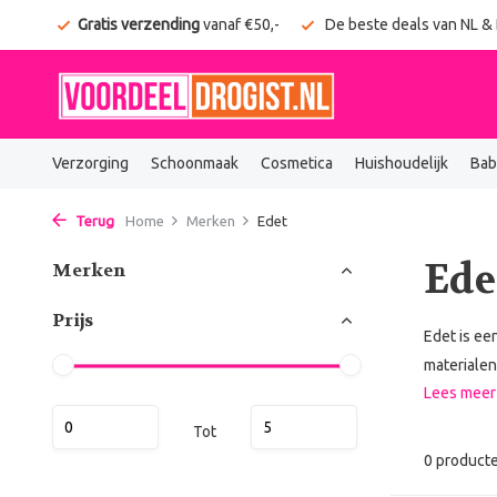
onden
Gratis verzending
vanaf €50,-
De beste deals van NL &
Verzorging
Schoonmaak
Cosmetica
Huishoudelijk
Bab
Terug
Home
Merken
Edet
Ede
Merken
Prijs
Edet is ee
materialen 
Lees mee
Tot
0 product