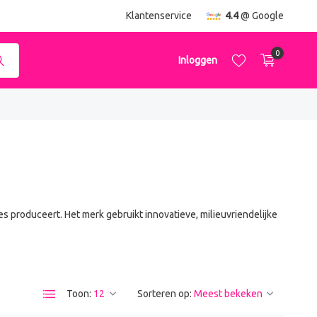
ending
vanaf €50,-
Klantenservice
4.4
@ Google
0
Inloggen
Account aanmaken
Account aanmaken
s produceert. Het merk gebruikt innovatieve, milieuvriendelijke
Toon:
Sorteren op: