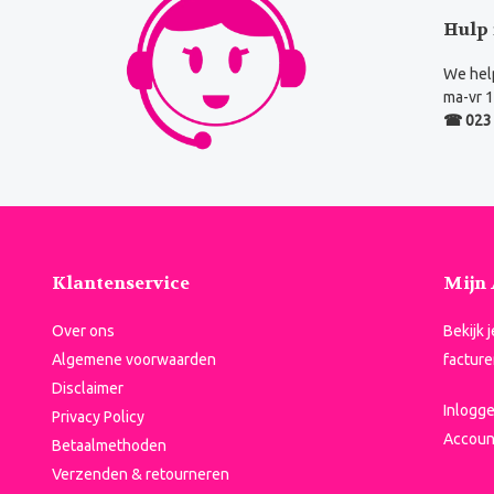
Hulp 
We help
ma-vr 1
☎ 023 
Klantenservice
Mijn
Over ons
Bekijk 
Algemene voorwaarden
facture
Disclaimer
Inlogg
Privacy Policy
Accoun
Betaalmethoden
Verzenden & retourneren