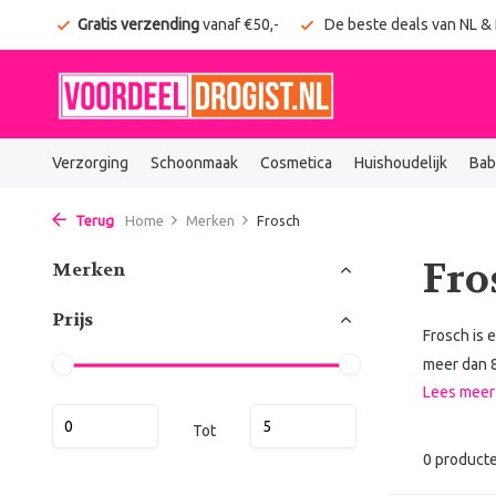
onden
Gratis verzending
vanaf €50,-
De beste deals van NL &
Verzorging
Schoonmaak
Cosmetica
Huishoudelijk
Bab
Terug
Home
Merken
Frosch
Fro
Merken
Prijs
Frosch is
meer dan 8
Lees mee
Tot
0 product