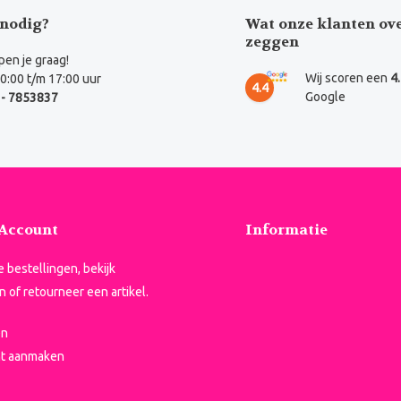
nodig?
Wat onze klanten ov
zeggen
en je graag!
Wij scoren een
4
0:00 t/m 17:00 uur
4.4
Google
- 7853837
 Account
Informatie
je bestellingen, bekijk
n of retourneer een artikel.
en
t aanmaken