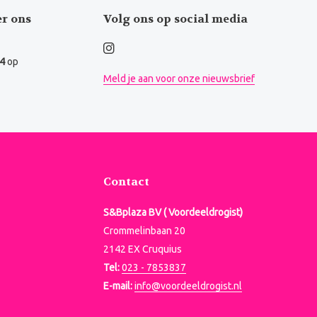
er ons
Volg ons op social media
.4
op
Meld je aan voor onze nieuwsbrief
Contact
S&Bplaza BV ( Voordeeldrogist)
Crommelinbaan 20
2142 EX Cruquius
Tel:
023 - 7853837
E-mail:
info@voordeeldrogist.nl