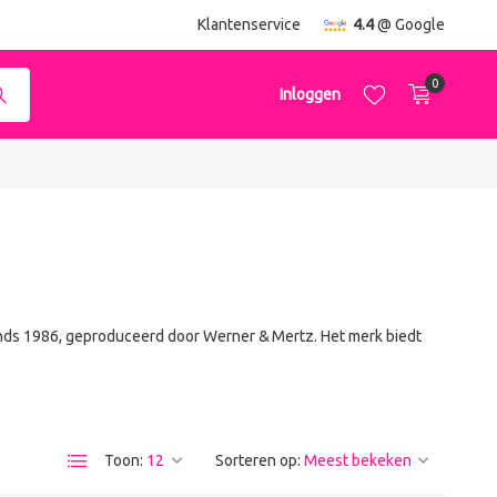
ending
vanaf €50,-
Klantenservice
4.4
@ Google
0
Inloggen
Account aanmaken
Account aanmaken
ds 1986, geproduceerd door Werner & Mertz. Het merk biedt
Toon:
Sorteren op: