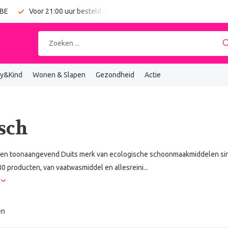
 BE
Voor 21:00 uur besteld = vandaag verzonden
Gratis verz
y&Kind
Wonen & Slapen
Gezondheid
Actie
sch
 een toonaangevend Duits merk van ecologische schoonmaakmiddelen sin
0 producten, van vaatwasmiddel en allesreini...
r
en