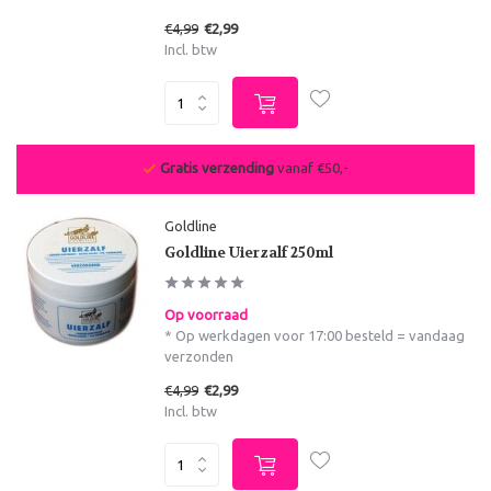
€4,99
€2,99
Incl. btw
Gratis verzending
vanaf €50,-
Goldline
Goldline Uierzalf 250ml
Op voorraad
* Op werkdagen voor 17:00 besteld = vandaag
verzonden
€4,99
€2,99
Incl. btw