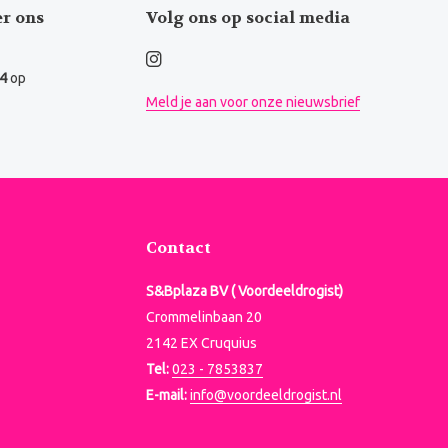
er ons
Volg ons op social media
.4
op
Meld je aan voor onze nieuwsbrief
Contact
S&Bplaza BV ( Voordeeldrogist)
Crommelinbaan 20
2142 EX Cruquius
Tel:
023 - 7853837
E-mail:
info@voordeeldrogist.nl