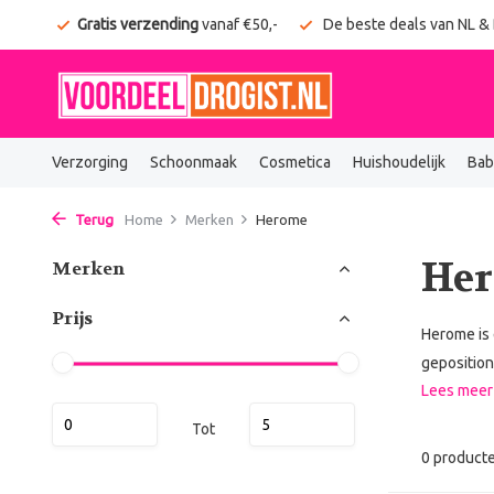
onden
Gratis verzending
vanaf €50,-
De beste deals van NL &
Verzorging
Schoonmaak
Cosmetica
Huishoudelijk
Bab
Terug
Home
Merken
Herome
He
Merken
Prijs
Herome is 
geposition
Lees mee
Tot
0 product