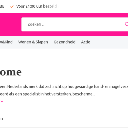
 BE
Voor 21:00 uur besteld = vandaag verzonden
Gratis verz
y&Kind
Wonen & Slapen
Gezondheid
Actie
rome
een Nederlands merk dat zich richt op hoogwaardige hand- en nagelverzo
eerd als een specialist in het versterken, bescherme...
r
en