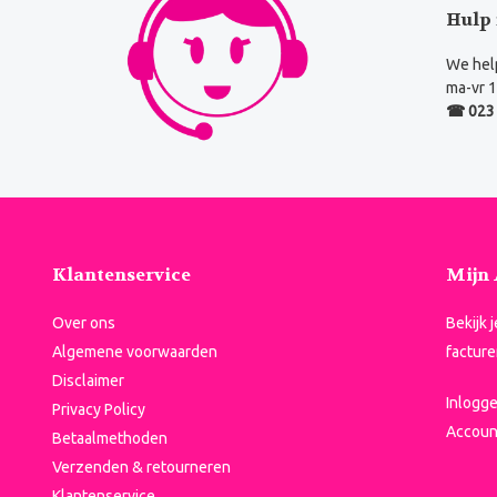
Hulp 
We help
ma-vr 1
☎ 023 
Klantenservice
Mijn
Over ons
Bekijk 
Algemene voorwaarden
facture
Disclaimer
Inlogg
Privacy Policy
Accoun
Betaalmethoden
Verzenden & retourneren
Klantenservice