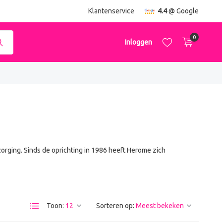
ending
vanaf €50,-
Klantenservice
4.4
@ Google
0
Inloggen
Account aanmaken
Account aanmaken
rging. Sinds de oprichting in 1986 heeft Herome zich
Toon:
Sorteren op: