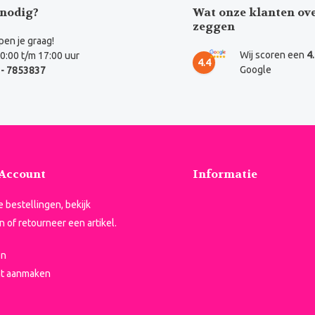
nodig?
Wat onze klanten ov
zeggen
en je graag!
Wij scoren een
4
0:00 t/m 17:00 uur
4.4
Google
- 7853837
 Account
Informatie
je bestellingen, bekijk
n of retourneer een artikel.
en
t aanmaken