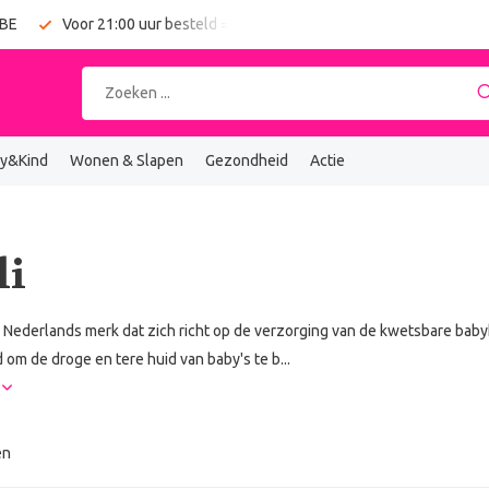
 BE
Voor 21:00 uur besteld = vandaag verzonden
Gratis verz
y&Kind
Wonen & Slapen
Gezondheid
Actie
li
en Nederlands merk dat zich richt op de verzorging van de kwetsbare babyh
 om de droge en tere huid van baby's te b...
r
en