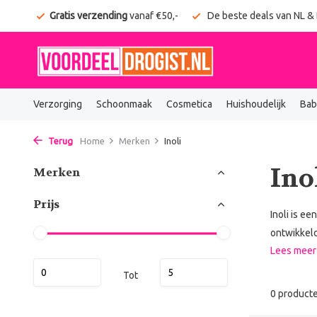
onden
Gratis verzending
vanaf €50,-
De beste deals van NL &
Verzorging
Schoonmaak
Cosmetica
Huishoudelijk
Bab
Terug
Home
Merken
Inoli
Ino
Merken
Prijs
Inoli is e
ontwikkeld
Lees mee
Tot
0 product