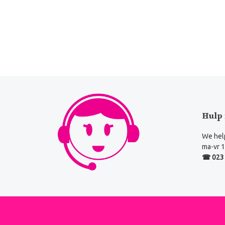
Hulp 
We help
ma-vr 1
☎ 023 