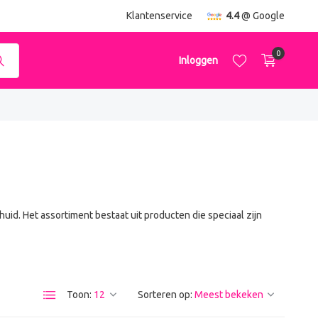
ending
vanaf €50,-
Klantenservice
4.4
@ Google
0
Inloggen
Account aanmaken
Account aanmaken
uid. Het assortiment bestaat uit producten die speciaal zijn
Toon:
Sorteren op: