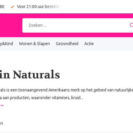
 BE
Voor 21:00 uur besteld = vandaag verzonden
Gratis verz
y&Kind
Wonen & Slapen
Gezondheid
Actie
in Naturals
rals is een toonaangevend Amerikaans merk op het gebied van natuurlij
a aan producten, waaronder vitamines, kruid...
r
en