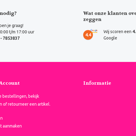
nodig?
Wat onze klanten ov
zeggen
en je graag!
Wij scoren een
4
0:00 t/m 17:00 uur
4.4
Google
- 7853837
 Account
Informatie
je bestellingen, bekijk
n of retourneer een artikel.
en
t aanmaken