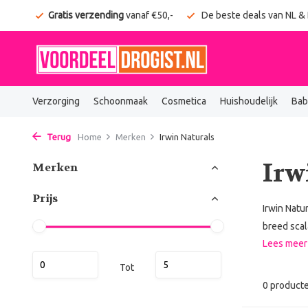
onden
Gratis verzending
vanaf €50,-
De beste deals van NL &
Verzorging
Schoonmaak
Cosmetica
Huishoudelijk
Bab
Terug
Home
Merken
Irwin Naturals
Irw
Merken
Prijs
Irwin Natu
breed scal
Lees mee
Tot
0 product