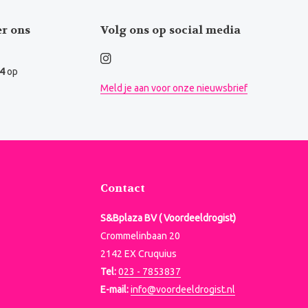
er ons
Volg ons op social media
.4
op
Meld je aan voor onze nieuwsbrief
Contact
S&Bplaza BV ( Voordeeldrogist)
Crommelinbaan 20
2142 EX Cruquius
Tel:
023 - 7853837
E-mail:
info@voordeeldrogist.nl