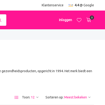
ending
vanaf €50,-
Klantenservice
4.4
@ Google
0
Inloggen
Account aanmaken
Account aanmaken
ke gezondheidsproducten, opgericht in 1994. Het merk biedt een
Toon:
Sorteren op: