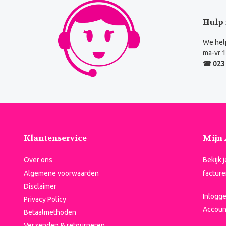
Hulp 
We help
ma-vr 1
☎ 023 
Klantenservice
Mijn
Over ons
Bekijk 
Algemene voorwaarden
facture
Disclaimer
Inlogg
Privacy Policy
Accoun
Betaalmethoden
Verzenden & retourneren