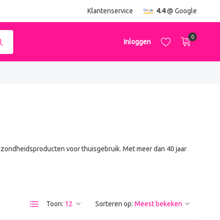
ending
vanaf €50,-
Klantenservice
4.4
@ Google
0
Inloggen
Account aanmaken
Account aanmaken
gezondheidsproducten voor thuisgebruik. Met meer dan 40 jaar
Toon:
Sorteren op: