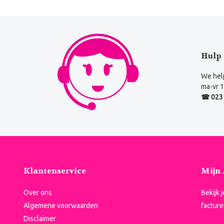
Hulp 
We help
ma-vr 1
☎ 023 
Klantenservice
Mijn
Over ons
Bekijk 
Algemene voorwaarden
facture
Disclaimer