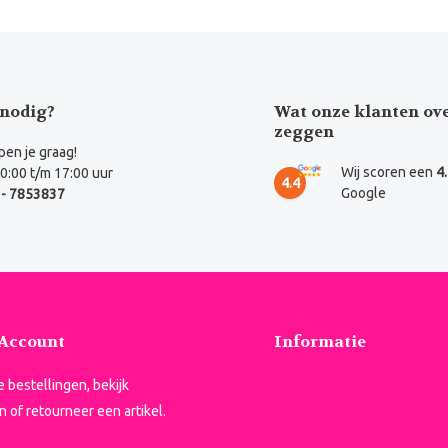
nodig?
Wat onze klanten ov
zeggen
en je graag!
Wij scoren een
4
0:00 t/m 17:00 uur
4.4
Google
- 7853837
 Account
Informatie
je bestellingen, bekijk
n of retourneer een artikel.