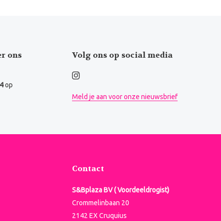
er ons
Volg ons op social media
.4
op
Meld je aan voor onze nieuwsbrief
Contact
S&Bplaza BV ( Voordeeldrogist)
Crommelinbaan 20
2142 EX Cruquius