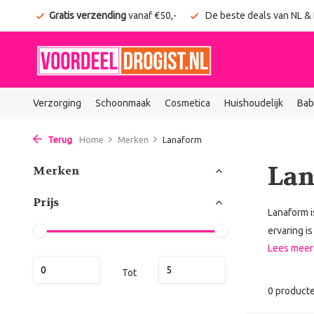
onden
Gratis verzending
vanaf €50,-
De beste deals van NL &
Verzorging
Schoonmaak
Cosmetica
Huishoudelijk
Bab
Terug
Home
Merken
Lanaform
La
Merken
Prijs
Lanaform i
ervaring i
Lees mee
Tot
0 product