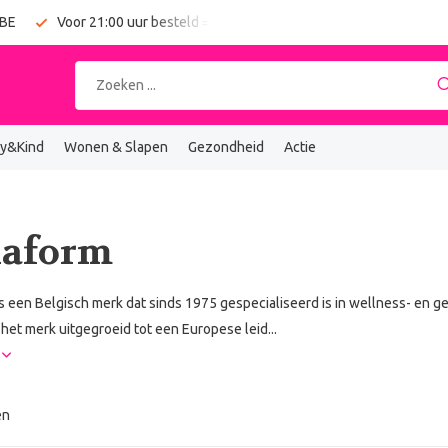
 BE
Voor 21:00 uur besteld = vandaag verzonden
Gratis verz
y&Kind
Wonen & Slapen
Gezondheid
Actie
naform
s een Belgisch merk dat sinds 1975 gespecialiseerd is in wellness- en 
s het merk uitgegroeid tot een Europese leid...
r
en