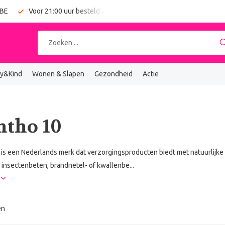
 BE
Voor 21:00 uur besteld = vandaag verzonden
Gratis verz
y&Kind
Wonen & Slapen
Gezondheid
Actie
tho 10
s een Nederlands merk dat verzorgingsproducten biedt met natuurlijke men
, insectenbeten, brandnetel- of kwallenbe...
r
en