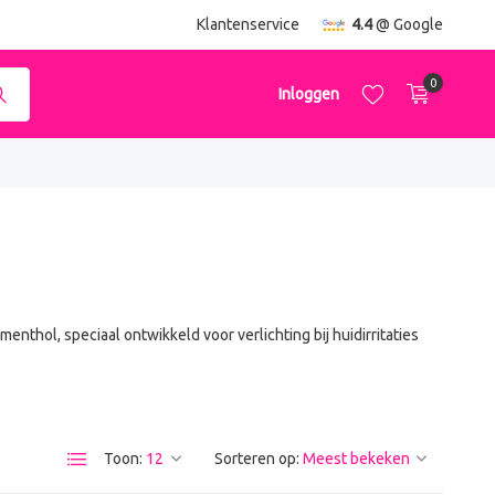
ending
vanaf €50,-
Klantenservice
4.4
@ Google
0
Inloggen
Account aanmaken
Account aanmaken
thol, speciaal ontwikkeld voor verlichting bij huidirritaties
Toon:
Sorteren op: