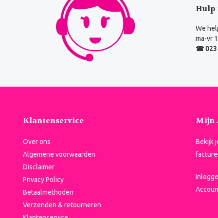
Hulp 
We help
ma-vr 1
☎ 023 
Klantenservice
Mijn
Over ons
Bekijk 
Algemene voorwaarden
facture
Disclaimer
Inlogg
Privacy Policy
Accoun
Betaalmethoden
Verzenden & retourneren
Klantenservice