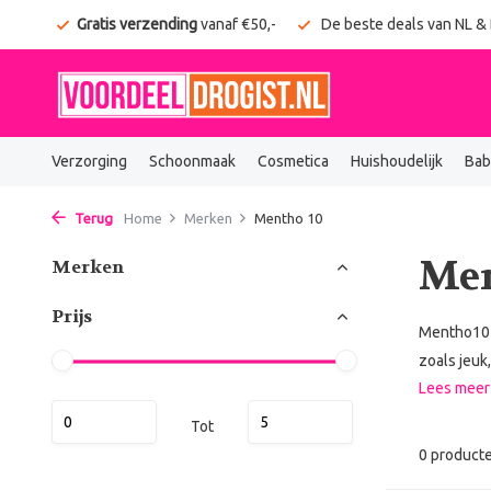
onden
Gratis verzending
vanaf €50,-
De beste deals van NL &
Verzorging
Schoonmaak
Cosmetica
Huishoudelijk
Bab
Terug
Home
Merken
Mentho 10
Men
Merken
Prijs
Mentho10 i
zoals jeuk
Lees mee
Tot
0 product