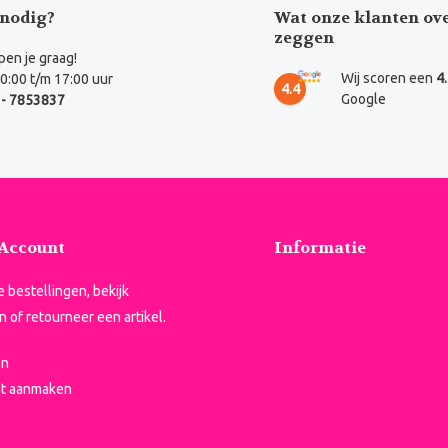
nodig?
Wat onze klanten ov
zeggen
en je graag!
Wij scoren een
4
0:00 t/m 17:00 uur
4.4
Google
- 7853837
 Account
Informatie
je bestellingen, bekijk
n of retourneer een artikel.
en
t aanmaken