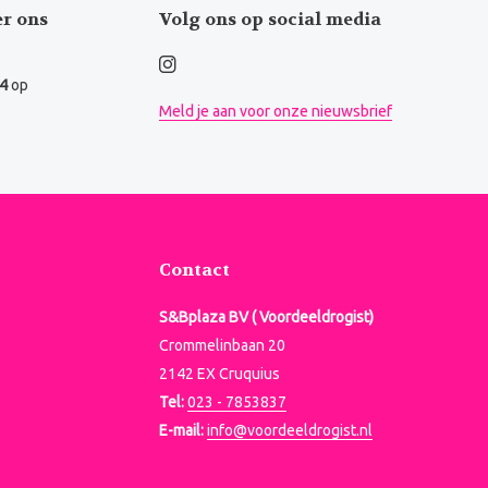
er ons
Volg ons op social media
.4
op
Meld je aan voor onze nieuwsbrief
Contact
S&Bplaza BV ( Voordeeldrogist)
Crommelinbaan 20
2142 EX Cruquius
Tel:
023 - 7853837
E-mail:
info@voordeeldrogist.nl