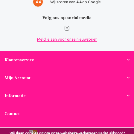
4.4
Wij scoren een
4.4
op Google
Volg ons op social media
Meld je aan voor onze nieuwsbrief
Klantenservice
Mijn Account
Informatie
Contact
Wij slaan cookies op om onze website te verbeteren. Is dat akkoord?
© 2026 Voordeeldrogist.nl
RSS-feed