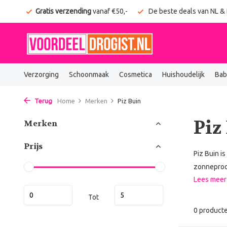
onden
Gratis verzending
vanaf €50,-
De beste deals van NL &
Verzorging
Schoonmaak
Cosmetica
Huishoudelijk
Bab
Terug
Home
Merken
Piz Buin
Piz
Merken
Prijs
Piz Buin i
zonneprodu
Lees mee
Tot
0 product