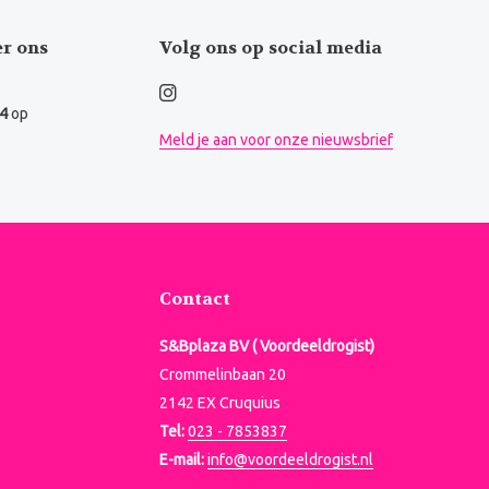
er ons
Volg ons op social media
.4
op
Meld je aan voor onze nieuwsbrief
Contact
S&Bplaza BV ( Voordeeldrogist)
Crommelinbaan 20
2142 EX Cruquius
Tel:
023 - 7853837
E-mail:
info@voordeeldrogist.nl