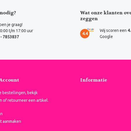
nodig?
Wat onze klanten ov
zeggen
en je graag!
Wij scoren een
4
0:00 t/m 17:00 uur
4.4
Google
- 7853837
 Account
Informatie
je bestellingen, bekijk
n of retourneer een artikel.
en
t aanmaken