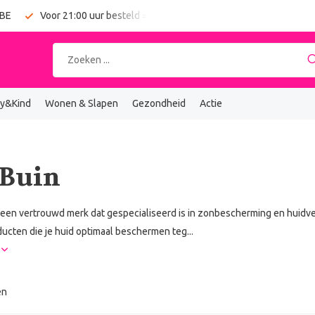
 BE
Voor 21:00 uur besteld = vandaag verzonden
Gratis verz
y&Kind
Wonen & Slapen
Gezondheid
Actie
 Buin
s een vertrouwd merk dat gespecialiseerd is in zonbescherming en huidve
cten die je huid optimaal beschermen teg...
r
en