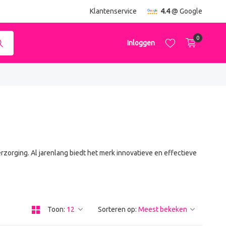
ending
vanaf €50,-
Klantenservice
4.4
@ Google
0
Inloggen
Account aanmaken
Account aanmaken
rzorging. Al jarenlang biedt het merk innovatieve en effectieve
Toon:
Sorteren op: