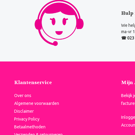
Hulp 
We help
ma-vr 1
☎ 023 
Klantenservice
Mijn
Over ons
Bekijk 
Algemene voorwaarden
facture
Disclaimer
Inlogg
Privacy Policy
Accoun
Betaalmethoden
Verzenden & retourneren