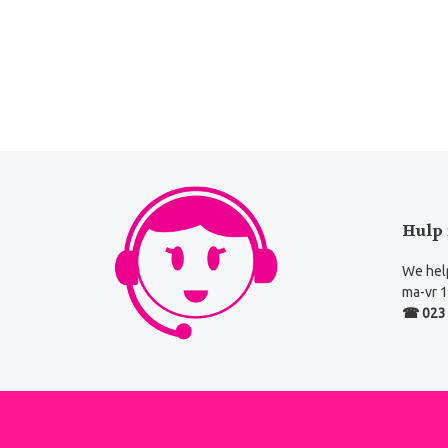
Hulp 
We help
ma-vr 1
☎ 023 