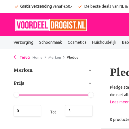
onden
Gratis verzending
vanaf €50,-
De beste deals van NL &
Verzorging
Schoonmaak
Cosmetica
Huishoudelijk
Bab
Terug
Home
Merken
Pledge
Ple
Merken
Prijs
Pledge sta
die niet al
Lees mee
Tot
0 product