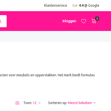
ending
vanaf €50,-
Klantenservice
4.4
@ Google
0
Inloggen
Account aanmaken
Account aanmaken
ducten voor meubels en oppervlakken. Het merk biedt formules
Toon:
Sorteren op: