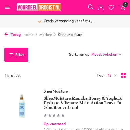
0
Gratis verzending
vanaf €50,-
Terug
Home
Merken
Shea Moisture
Sorteren op:
Filter
Toon:
1 product
Shea Moisture
SheaMoisture Manuka Honey & Yoghurt
Hydrate & Repare Multi-Action Leave-In
Conditioner 237ml
Op voorraad
* Op werkdagen voor 17:00 besteld = vandaag