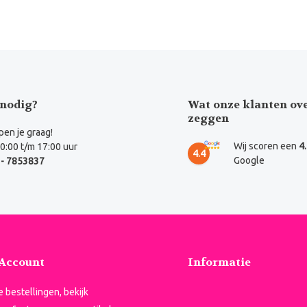
nodig?
Wat onze klanten ov
zeggen
en je graag!
Wij scoren een
4
0:00 t/m 17:00 uur
4.4
Google
- 7853837
 Account
Informatie
je bestellingen, bekijk