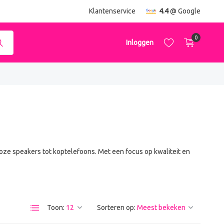
ending
vanaf €50,-
Klantenservice
4.4
@ Google
0
Inloggen
Account aanmaken
Account aanmaken
oze speakers tot koptelefoons. Met een focus op kwaliteit en
Toon:
Sorteren op: