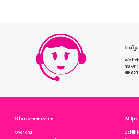
Hulp 
We help
ma-vr 1
☎ 023 
Klantenservice
Mijn
Over ons
Bekijk 