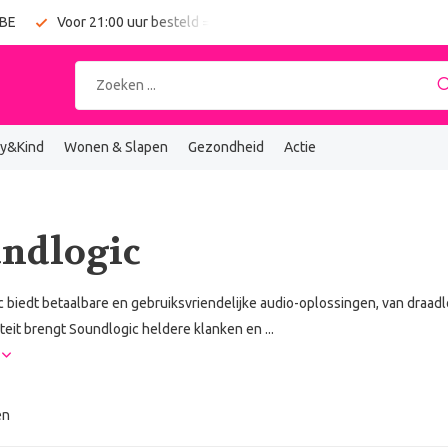
 BE
Voor 21:00 uur besteld = vandaag verzonden
Gratis verz
y&Kind
Wonen & Slapen
Gezondheid
Actie
ndlogic
 biedt betaalbare en gebruiksvriendelijke audio-oplossingen, van draadl
iteit brengt Soundlogic heldere klanken en ...
r
en