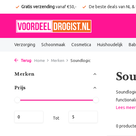
onden
Gratis verzending
vanaf €50,-
De beste deals van NL &
Verzorging
Schoonmaak
Cosmetica
Huishoudelijk
Bab
Terug
Home
Merken
Soundlogic
Sou
Merken
Prijs
Soundlogic
functional
Lees mee
Tot
0 product