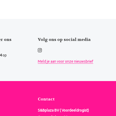
er ons
Volg ons op social media
.4
op
Meld je aan voor onze nieuwsbrief
Contact
S&Bplaza BV ( Voordeeldrogist)