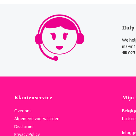
Hulp 
We help
ma-vr 1
☎ 023 
Klantenservice
Mijn
Over ons
Bekijk 
Algemene voorwaarden
facture
Disclaimer
Inlogg
Privacy Policy