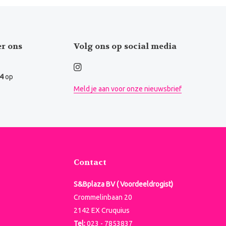
er ons
Volg ons op social media
.4
op
Meld je aan voor onze nieuwsbrief
Contact
S&Bplaza BV ( Voordeeldrogist)
Crommelinbaan 20
2142 EX Cruquius
Tel:
023 - 7853837