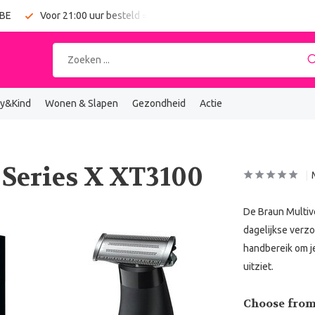
 BE
Voor 21:00 uur besteld = vandaag verzonden
Gratis verz
y&Kind
Wonen & Slapen
Gezondheid
Actie
 Series X XT3100
De Braun Multiv
dagelijkse verzo
handbereik om je 
uitziet.
Choose from