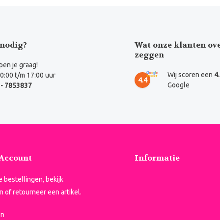
nodig?
Wat onze klanten ov
zeggen
en je graag!
Wij scoren een
4
0:00 t/m 17:00 uur
4.4
Google
- 7853837
 Account
Informatie
je bestellingen, bekijk
n of retourneer een artikel.
en