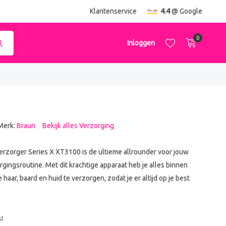
ending
vanaf €50,-
Klantenservice
4.4
@ Google
0
Inloggen
Merk:
Braun
Bekijk alles Verzorging
Account aanmaken
Account aanmaken
erzorger Series X XT3100 is de ultieme allrounder voor jouw
rgingsroutine. Met dit krachtige apparaat heb je alles binnen
haar, baard en huid te verzorgen, zodat je er altijd op je best
: