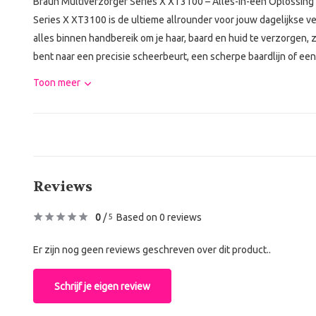
Braun Multiverzorger Series X XT3100 – Alles-in-één Oplossing
Series X XT3100 is de ultieme allrounder voor jouw dagelijkse ve
alles binnen handbereik om je haar, baard en huid te verzorgen, zod
bent naar een precisie scheerbeurt, een scherpe baardlijn of een
Toon meer
Reviews
0
/
Based on 0 reviews
5
Er zijn nog geen reviews geschreven over dit product..
Schrijf je eigen review