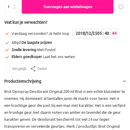
Toevoegen aan winkelwagen
Wat kun je verwachten?
2018/12/25
0
5
:
4
0
:
4
4
Vandaag verzonden? Je hebt nog:
Altijd
De laagste prijzen
Snelle levering
Met Postnl
Elders goedkoper
Laat het ons weten
Vergelijk
Delen
Productomschrijving
Brut Deospray Deodorant Original 200 ml Brut is een echte klassieker te
noemen. Hij domineert al tientallen jaren de markt voor heren. Het is
een krachtige geur die past bij een man met karakter. Het is een verfijnd
en kruidige geur met daarin noten van amber en lavendel die de geur
karakter geven. De deodorant beschermt tot wel 24 uur tegen
transpireren en vervelende geurtjes. Merk / productlijn: Brut Original