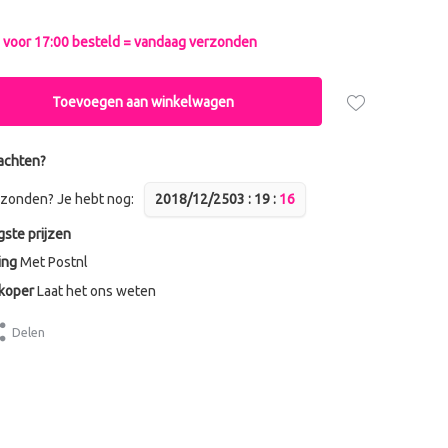
voor 17:00 besteld = vandaag verzonden
Toevoegen aan winkelwagen
achten?
zonden? Je hebt nog:
2018/12/25
0
3
:
1
9
:
1
6
gste prijzen
ing
Met Postnl
dkoper
Laat het ons weten
Delen