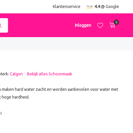
ending
vanaf €50,-
Klantenservice
4.4
@ Google
0
Inloggen
Merk:
Calgon
Bekijk alles Schoonmaak
Account aanmaken
Account aanmaken
n maken hard water zacht en worden aanbevolen voor water met
t hoge hardheid.
: