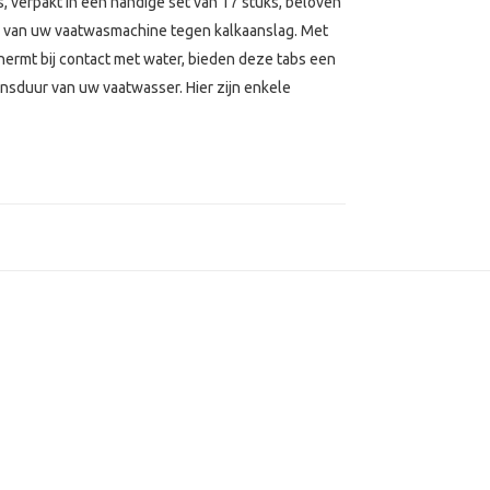
, verpakt in een handige set van 17 stuks, beloven
g van uw vaatwasmachine tegen kalkaanslag. Met
hermt bij contact met water, bieden deze tabs een
nsduur van uw vaatwasser. Hier zijn enkele