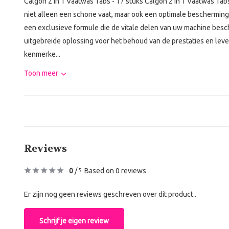
Calgon 2 in 1 Vaatwas Tabs - 17 stuks Calgon 2 in 1 Vaatwas Tabs
niet alleen een schone vaat, maar ook een optimale beschermin
een exclusieve formule die de vitale delen van uw machine besc
uitgebreide oplossing voor het behoud van de prestaties en leve
kenmerke...
Toon meer
Reviews
0
/
Based on 0 reviews
5
Er zijn nog geen reviews geschreven over dit product..
Schrijf je eigen review