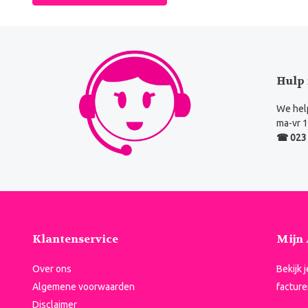
Hulp 
We help
ma-vr 1
☎ 023 
Klantenservice
Mijn
Over ons
Bekijk 
Algemene voorwaarden
facture
Disclaimer