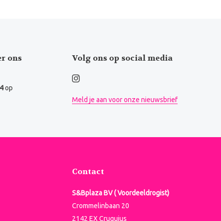
er ons
Volg ons op social media
.4
op
Meld je aan voor onze nieuwsbrief
Contact
S&Bplaza BV ( Voordeeldrogist)
Crommelinbaan 20
2142 EX Cruquius