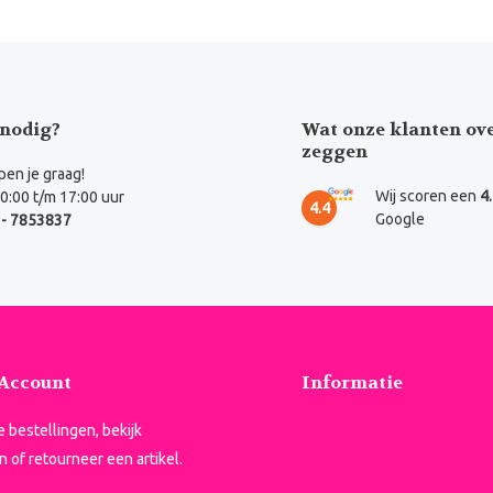
nodig?
Wat onze klanten ov
zeggen
en je graag!
Wij scoren een
4
0:00 t/m 17:00 uur
4.4
Google
- 7853837
 Account
Informatie
je bestellingen, bekijk
n of retourneer een artikel.