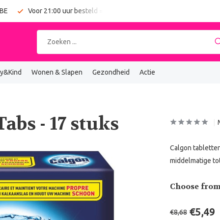
 BE
Voor 21:00 uur besteld = vandaag verzonden
Gratis verz
y&Kind
Wonen & Slapen
Gezondheid
Actie
abs - 17 stuks
Calgon tablette
middelmatige to
Choose from
€5,49
€8,68