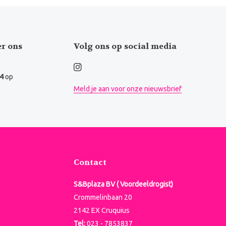
er ons
Volg ons op social media
.4
op
Meld je aan voor onze nieuwsbrief
Contact
S&Bplaza BV ( Voordeeldrogist)
Crommelinbaan 20
2142 EX Cruquius
Tel:
023 - 7853837