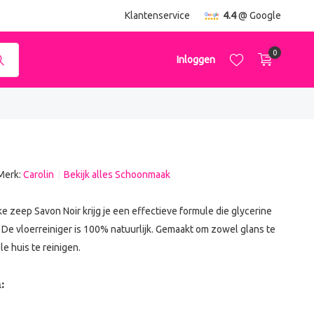
ending
vanaf €50,-
Klantenservice
4.4
@ Google
0
Inloggen
Merk:
Carolin
Bekijk alles Schoonmaak
Account aanmaken
Account aanmaken
ke zeep Savon Noir krijg je een effectieve formule die glycerine
t. De vloerreiniger is 100% natuurlijk. Gemaakt om zowel glans te
le huis te reinigen.
: