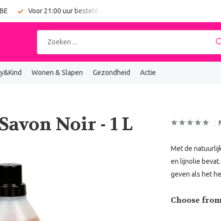
 BE
Voor 21:00 uur besteld = vandaag verzonden
Gratis verz
y&Kind
Wonen & Slapen
Gezondheid
Actie
Savon Noir - 1 L
Met de natuurlij
en lijnolie beva
geven als het he
Choose from