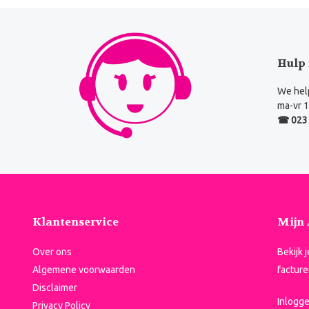
Hulp 
We help
ma-vr 1
☎ 023 
Klantenservice
Mijn
Over ons
Bekijk 
Algemene voorwaarden
facture
Disclaimer
Inlogg
Privacy Policy