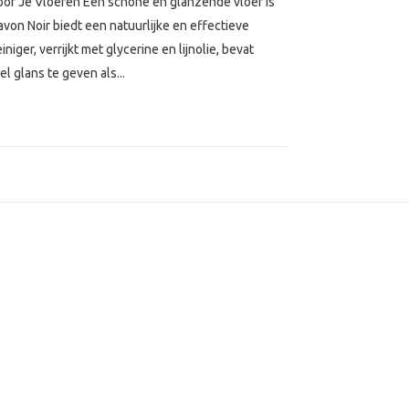
 voor Je Vloeren Een schone en glanzende vloer is
avon Noir biedt een natuurlijke en effectieve
niger, verrijkt met glycerine en lijnolie, bevat
l glans te geven als...