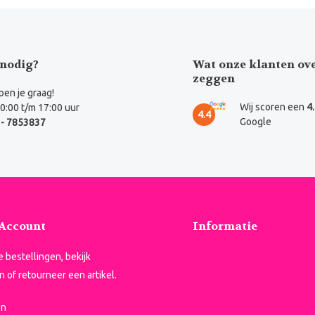
nodig?
Wat onze klanten ov
zeggen
en je graag!
Wij scoren een
4
0:00 t/m 17:00 uur
4.4
Google
- 7853837
 Account
Informatie
je bestellingen, bekijk
n of retourneer een artikel.
en