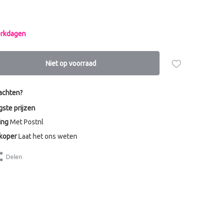
werkdagen
Niet op voorraad
achten?
gste prijzen
ing
Met Postnl
dkoper
Laat het ons weten
Delen