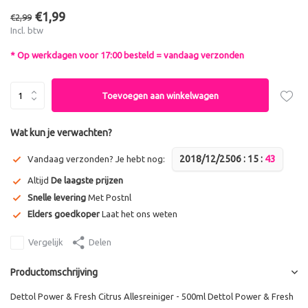
€1,99
€2,99
Incl. btw
* Op werkdagen voor 17:00 besteld = vandaag verzonden
Toevoegen aan winkelwagen
Wat kun je verwachten?
2018/12/25
0
6
:
1
5
:
4
3
Vandaag verzonden? Je hebt nog:
Altijd
De laagste prijzen
Snelle levering
Met Postnl
Elders goedkoper
Laat het ons weten
Vergelijk
Delen
Productomschrijving
Dettol Power & Fresh Citrus Allesreiniger - 500ml Dettol Power & Fresh