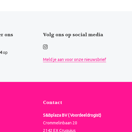
er ons
Volg ons op social media
.4
op
Meld je aan voor onze nieuwsbrief
Contact
S&Bplaza BV ( Voordeeldrogist)
Crommelinbaan 20
2142 EX Cruquius