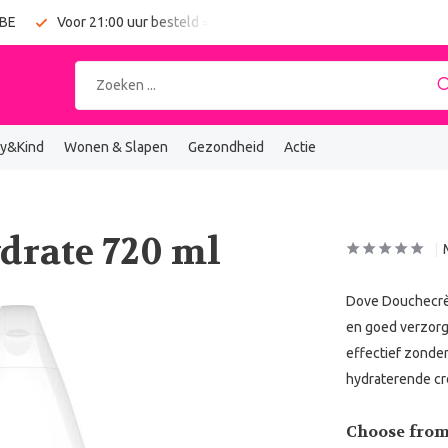
 BE
Voor 21:00 uur besteld = vandaag verzonden
Gratis verz
y&Kind
Wonen & Slapen
Gezondheid
Actie
drate 720 ml
Dove Douchecrèm
en goed verzorg
effectief zonde
hydraterende c
Choose from