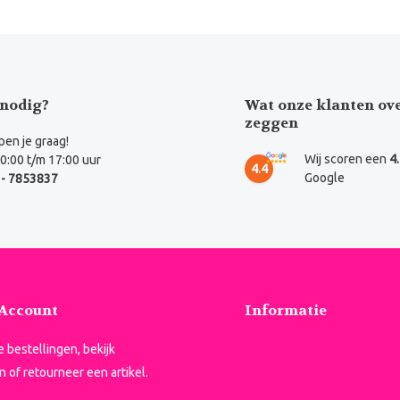
nodig?
Wat onze klanten ov
zeggen
en je graag!
Wij scoren een
4
0:00 t/m 17:00 uur
4.4
Google
- 7853837
 Account
Informatie
je bestellingen, bekijk
n of retourneer een artikel.