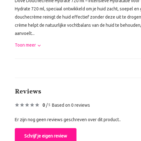
Dove Douchecrème Hydrate 720 ml – Intensieve Hydratatie voor
Hydrate 720 ml, speciaal ontwikkeld om je huid zacht, soepel e
douchecrème reinigt de huid effectief zonder deze uit te drog
crème helpt de natuurlijke vochtbalans van de huid te behouden
aanvoelt...
Toon meer
Reviews
0
/
Based on 0 reviews
5
Er zijn nog geen reviews geschreven over dit product..
Schrijf je eigen review