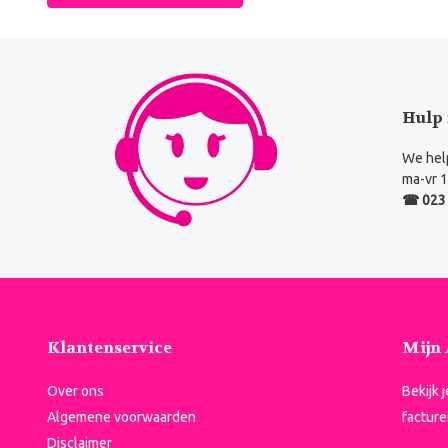
Hulp 
We help
ma-vr 1
☎ 023 
Klantenservice
Mijn
Over ons
Bekijk 
Algemene voorwaarden
facture
Disclaimer