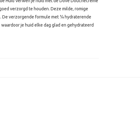
 de Huid Verwen je huid met de Dove Douchecrème
n goed verzorgd te houden. Deze milde, romige
en. De verzorgende formule met ¼ hydraterende
, waardoor je huid elke dag glad en gehydrateerd