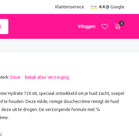
ending
vanaf €50,-
Klantenservice
4.4
@ Google
0
Inloggen
Merk:
Dove
Bekijk alles Verzorging
Account aanmaken
Account aanmaken
e Hydrate 720 ml, speciaal ontwikkeld om je huid zacht, soepel
d te houden. Deze milde, romige douchecrème reinigt de huid
r deze uit te drogen. De verzorgende formule met ¼
rème.
: