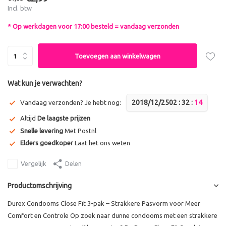
Incl. btw
* Op werkdagen voor 17:00 besteld = vandaag verzonden
Toevoegen aan winkelwagen
Wat kun je verwachten?
2018/12/25
0
2
:
3
2
:
1
4
Vandaag verzonden? Je hebt nog:
Altijd
De laagste prijzen
Snelle levering
Met Postnl
Elders goedkoper
Laat het ons weten
Vergelijk
Delen
Productomschrijving
Durex Condooms Close Fit 3-pak – Strakkere Pasvorm voor Meer
Comfort en Controle Op zoek naar dunne condooms met een strakkere