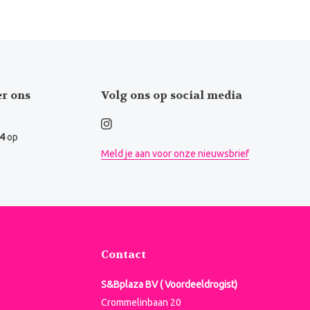
er ons
Volg ons op social media
.4
op
Meld je aan voor onze nieuwsbrief
Contact
S&Bplaza BV ( Voordeeldrogist)
Crommelinbaan 20