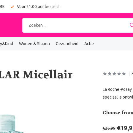
 BE
Voor 21:00 uur besteld = vandaag verzonden
Gratis verz
y&Kind
Wonen & Slapen
Gezondheid
Actie
LAR Micellair
La Roche-Posay E
speciaal is ontw
Choose from
€19,9
€26,99