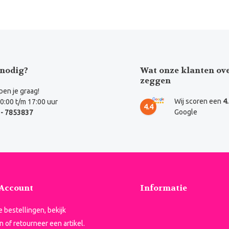
nodig?
Wat onze klanten ov
zeggen
en je graag!
Wij scoren een
4
0:00 t/m 17:00 uur
4.4
Google
- 7853837
 Account
Informatie
je bestellingen, bekijk
n of retourneer een artikel.