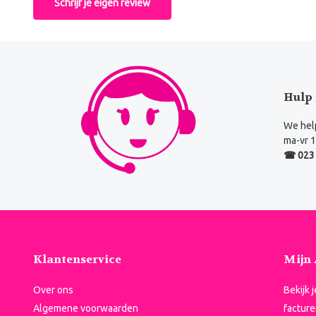
Schrijf je eigen review
Hulp 
We help
ma-vr 1
☎ 023 
Klantenservice
Mijn
Over ons
Bekijk 
Algemene voorwaarden
facture