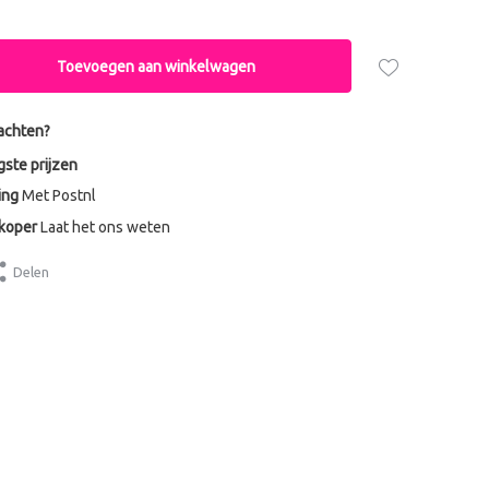
Toevoegen aan winkelwagen
achten?
gste prijzen
ing
Met Postnl
dkoper
Laat het ons weten
Delen