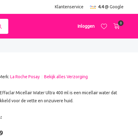
ending
vanaf €50,-
Klantenservice
4.4
@ Google
0
Inloggen
Merk:
La Roche Posay
Bekijk alles Verzorging
Account aanmaken
Account aanmaken
ffaclar Micellair Water Ultra 400 ml is een micellair water dat
ikkeld voor de vette en onzuivere huid.
:
9