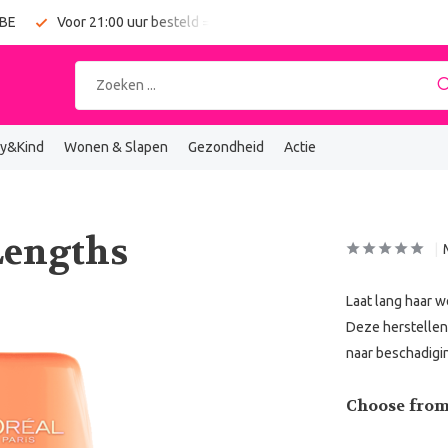
 BE
Voor 21:00 uur besteld = vandaag verzonden
Gratis verz
y&Kind
Wonen & Slapen
Gezondheid
Actie
Lengths
Laat lang haar w
Deze herstellend
naar beschadigi
Choose from