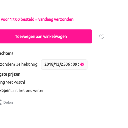
voor 17:00 besteld = vandaag verzonden
Toevoegen aan winkelwagen
achten?
zonden? Je hebt nog:
2018/12/25
0
6
:
0
9
:
4
8
gste prijzen
ing
Met Postnl
dkoper
Laat het ons weten
Delen