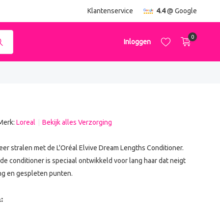
ending
vanaf €50,-
Klantenservice
4.4
@ Google
0
Inloggen
Merk:
Loreal
Bekijk alles Verzorging
Account aanmaken
Account aanmaken
eer stralen met de L'Oréal Elvive Dream Lengths Conditioner.
e conditioner is speciaal ontwikkeld voor lang haar dat neigt
ng en gespleten punten.
: