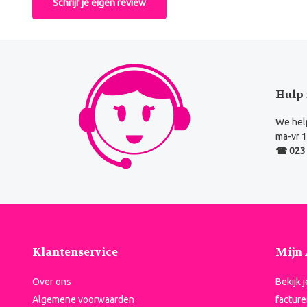
Schrijf je eigen review
Hulp 
We help
ma-vr 1
☎ 023 
Klantenservice
Mijn
Over ons
Bekijk 
Algemene voorwaarden
facture