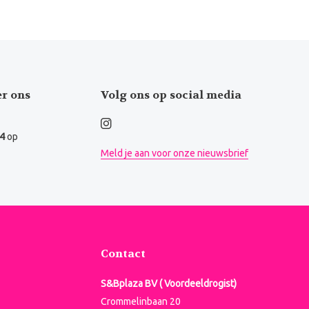
er ons
Volg ons op social media
.4
op
Meld je aan voor onze nieuwsbrief
Contact
S&Bplaza BV ( Voordeeldrogist)
Crommelinbaan 20