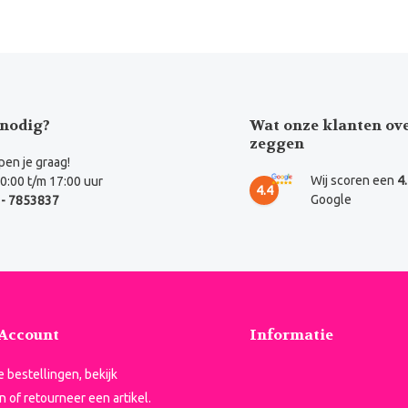
nodig?
Wat onze klanten ov
zeggen
en je graag!
Wij scoren een
4
0:00 t/m 17:00 uur
4.4
Google
- 7853837
 Account
Informatie
je bestellingen, bekijk
n of retourneer een artikel.