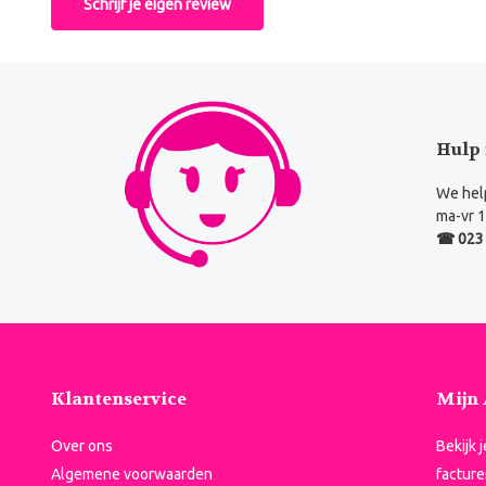
Schrijf je eigen review
Hulp 
We help
ma-vr 1
☎ 023 
Klantenservice
Mijn
Over ons
Bekijk 
Algemene voorwaarden
facture