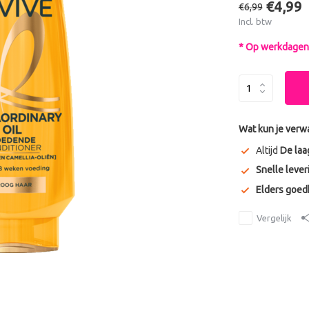
€4,99
€6,99
Incl. btw
* Op werkdagen 
Wat kun je verw
Altijd
De laa
Snelle lever
Elders goe
Vergelijk