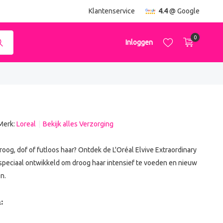
Klantenservice
4.4
@ Google
0
Inloggen
Merk:
Loreal
Bekijk alles Verzorging
Account aanmaken
Account aanmaken
droog, dof of futloos haar? Ontdek de L'Oréal Elvive Extraordinary
 speciaal ontwikkeld om droog haar intensief te voeden en nieuw
n.
: