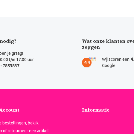
nodig?
Wat onze klanten ov
zeggen
en je graag!
Wij scoren een
4
0:00 t/m 17:00 uur
4.4
Google
- 7853837
 Account
Informatie
je bestellingen, bekijk
n of retourneer een artikel.