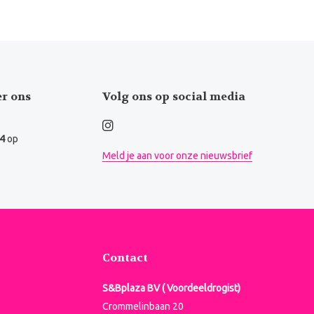
er ons
Volg ons op social media
.4
op
Meld je aan voor onze nieuwsbrief
Contact
S&Bplaza BV ( Voordeeldrogist)
Crommelinbaan 20